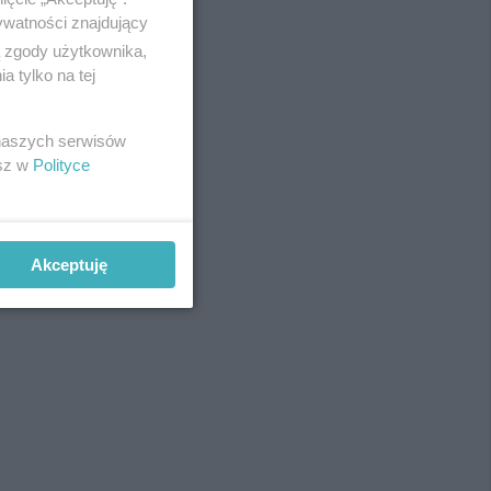
ywatności znajdujący
ą zgody użytkownika,
 tylko na tej
REKLAMA
 naszych serwisów
esz w
Polityce
Akceptuję