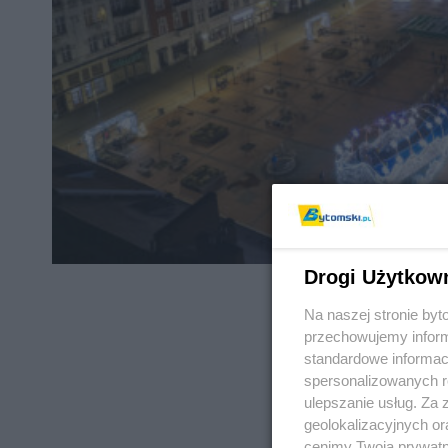
Drogi Użytkow
Na naszej stronie by
przechowujemy informa
standardowe informac
spersonalizowanych re
REKLAMA
ulepszanie usług. Za
geolokalizacyjnych or
cenimy Twoją prywatno