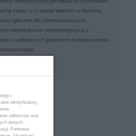
dsłony tematycznego jarmarku na bytomskim
rochę czasu, w Urzędzie Miejskim w Bytomiu
wania zgłoszeń dla zainteresowanych
kich mieszkańców i odwiedzających, z
acja o wydłużonych godzinach funkcjonowania
 świątecznego.
stęp i
lne identyfikatory,
iania
anie odbiorców oraz
REKLAMA
nych danych
kacji. Ponieważ
ięcie „Akceptuję”.