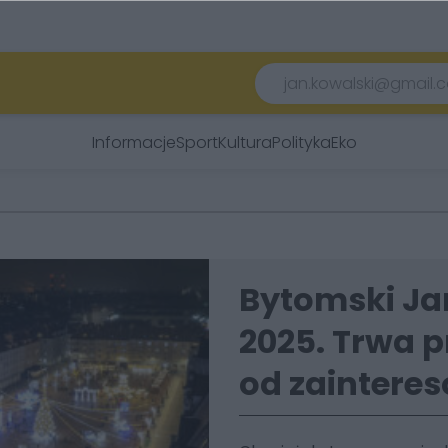
Informacje
Sport
Kultura
Polityka
Eko
Bytomski Ja
2025. Trwa 
od zainter