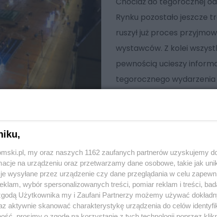
Chociaż do tegorocznej o
Rynku pozostało jeszcze t
ruszył już proces przyjmo
wystawców. Z kolei wszyst
pewnością ucieszy inform
tegorocznego wydarzenia
niku,
tomski.pl, my oraz naszych 1162 zaufanych partnerów uzyskujemy do
cje na urządzeniu oraz przetwarzamy dane osobowe, takie jak unika
je wysyłane przez urządzenie czy dane przeglądania w celu zapewn
klam, wybór spersonalizowanych treści, pomiar reklam i treści, bad
 zgodą Użytkownika my i Zaufani Partnerzy możemy używać dokład
az aktywnie skanować charakterystykę urządzenia do celów identyfi
ść, prosimy o zgodę na korzystanie z tych technologii poprzez klikn