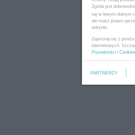
Zgoda jest dobrowoln
się w lewym dolnym r
ale masz prawo sprzec
witrynie.
REKLAMA
Zapoznaj się z poniż
internetowych. Szcze
Prywatności
i
Cookie
PARTNERZY