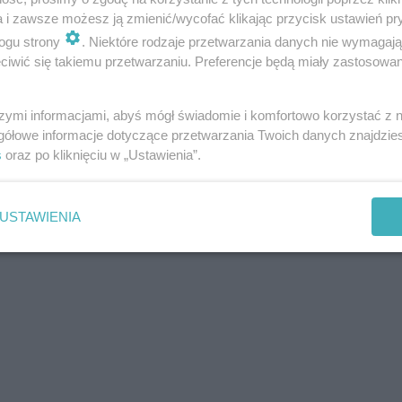
a i zawsze możesz ją zmienić/wycofać klikając przycisk ustawień pr
ogu strony
. Niektóre rodzaje przetwarzania danych nie wymagaj
iwić się takiemu przetwarzaniu. Preferencje będą miały zastosowania
szymi informacjami, abyś mógł świadomie i komfortowo korzystać z
gółowe informacje dotyczące przetwarzania Twoich danych znajdzi
s
oraz po kliknięciu w „Ustawienia”.
USTAWIENIA