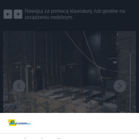
REKLAMA
Nawiguj za pomocą klawiatury, lub gestów na
urządzeniu mobilnym.
fot: