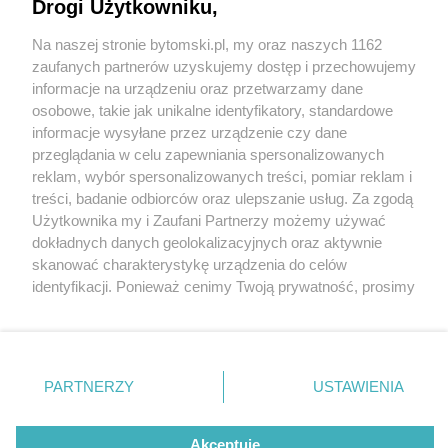
Drogi Użytkowniku,
12. Noc Teatrów GZM. Poszukiwanie upiora w
remontowanym budynku Opery Śląskiej
Na naszej stronie bytomski.pl, my oraz naszych 1162
Wydawca mediów
lokalnych
zaufanych partnerów uzyskujemy dostęp i przechowujemy
informacje na urządzeniu oraz przetwarzamy dane
osobowe, takie jak unikalne identyfikatory, standardowe
informacje wysyłane przez urządzenie czy dane
przeglądania w celu zapewniania spersonalizowanych
2 / 3
reklam, wybór spersonalizowanych treści, pomiar reklam i
Nie zapomnij
treści, badanie odbiorców oraz ulepszanie usług. Za zgodą
zapoznać się z:
polityką prywatności
regulamin korzystania z portali
Remont Opery Śląskiej
Użytkownika my i Zaufani Partnerzy możemy używać
Twoje
miasto
Skontakuj się
z nami
dokładnych danych geolokalizacyjnych oraz aktywnie
Piekary Śląskie
Kontakt
skanować charakterystykę urządzenia do celów
Chorzów
Wydawca
identyfikacji. Ponieważ cenimy Twoją prywatność, prosimy
Tarnowskie Góry
Pogoda
Ruda Śląska
Noclegi
o zgodę na korzystanie z tych technologii poprzez
Świętochłowice
Reklama
kliknięcie „Akceptuję”. Zgoda jest dobrowolna i zawsze
Tychy
Redakcja
możesz ją zmienić/wycofać klikając przycisk ustawień
Bytom
Katowice
prywatności znajdujący się w lewym dolnym rogu strony
REKLAMA
PARTNERZY
USTAWIENIA
Gliwice
. Niektóre rodzaje przetwarzania danych nie wymagają
Zabrze
Zagłębie
zgody użytkownika, ale masz prawo sprzeciwić się
takiemu przetwarzaniu. Preferencje będą miały
Akceptuję