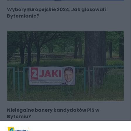
Wybory Europejskie 2024. Jak głosowali
Bytomianie?
Nielegalne banery kandydatów PiS w
Bytomiu?