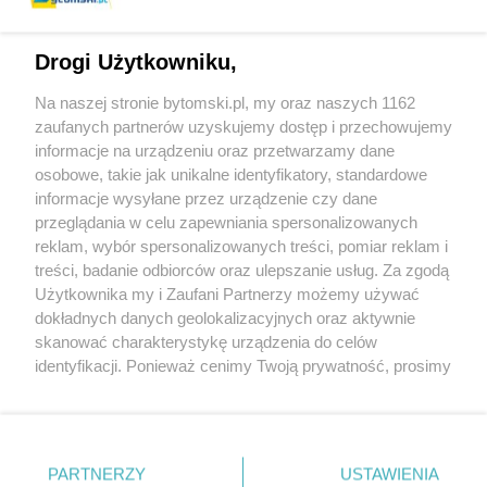
1
2
3
4
5
6
NASTĘPNA
Drogi Użytkowniku,
Na naszej stronie bytomski.pl, my oraz naszych 1162
zaufanych partnerów uzyskujemy dostęp i przechowujemy
informacje na urządzeniu oraz przetwarzamy dane
osobowe, takie jak unikalne identyfikatory, standardowe
Wydawca mediów
lokalnych
informacje wysyłane przez urządzenie czy dane
przeglądania w celu zapewniania spersonalizowanych
reklam, wybór spersonalizowanych treści, pomiar reklam i
treści, badanie odbiorców oraz ulepszanie usług. Za zgodą
Użytkownika my i Zaufani Partnerzy możemy używać
dokładnych danych geolokalizacyjnych oraz aktywnie
skanować charakterystykę urządzenia do celów
Nie zapomnij
zapoznać się z:
polityką prywatności
regulamin korzystania z portali
identyfikacji. Ponieważ cenimy Twoją prywatność, prosimy
Twoje
miasto
Skontakuj się
z nami
o zgodę na korzystanie z tych technologii poprzez
kliknięcie „Akceptuję”. Zgoda jest dobrowolna i zawsze
Piekary Śląskie
Kontakt
Chorzów
Wydawca
możesz ją zmienić/wycofać klikając przycisk ustawień
Tarnowskie Góry
Pogoda
prywatności znajdujący się w lewym dolnym rogu strony
Ruda Śląska
Noclegi
PARTNERZY
USTAWIENIA
Świętochłowice
Reklama