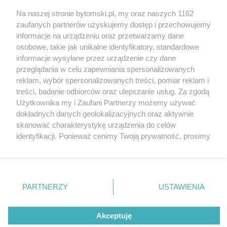
Na naszej stronie bytomski.pl, my oraz naszych 1162
Wydawca mediów
lokalnych
zaufanych partnerów uzyskujemy dostęp i przechowujemy
informacje na urządzeniu oraz przetwarzamy dane
osobowe, takie jak unikalne identyfikatory, standardowe
informacje wysyłane przez urządzenie czy dane
przeglądania w celu zapewniania spersonalizowanych
reklam, wybór spersonalizowanych treści, pomiar reklam i
Nie zapomnij
treści, badanie odbiorców oraz ulepszanie usług. Za zgodą
zapoznać się z:
polityką prywatności
regulamin korzystania z portali
Użytkownika my i Zaufani Partnerzy możemy używać
Twoje
miasto
Skontakuj się
z nami
dokładnych danych geolokalizacyjnych oraz aktywnie
Piekary Śląskie
Kontakt
skanować charakterystykę urządzenia do celów
Chorzów
Wydawca
identyfikacji. Ponieważ cenimy Twoją prywatność, prosimy
Tarnowskie Góry
Pogoda
Ruda Śląska
Noclegi
o zgodę na korzystanie z tych technologii poprzez
Świętochłowice
Reklama
kliknięcie „Akceptuję”. Zgoda jest dobrowolna i zawsze
Tychy
Redakcja
możesz ją zmienić/wycofać klikając przycisk ustawień
Bytom
Katowice
prywatności znajdujący się w lewym dolnym rogu strony
PARTNERZY
USTAWIENIA
Gliwice
. Niektóre rodzaje przetwarzania danych nie wymagają
Zabrze
Zagłębie
zgody użytkownika, ale masz prawo sprzeciwić się
Akceptuję
takiemu przetwarzaniu. Preferencje będą miały