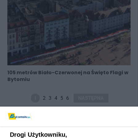
105 metrów Biało-Czerwonej na Święto Flagi w
Bytomiu
1
2
3
4
5
6
NASTĘPNA
Drogi Użytkowniku,