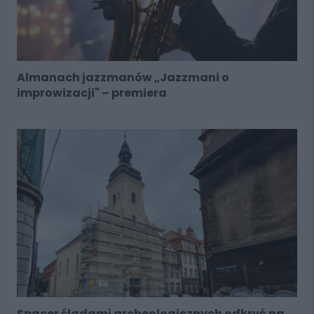
Almanach jazzmanów „Jazzmani o
improwizacji" – premiera
Spacer śladami archeologicznych odkryć na