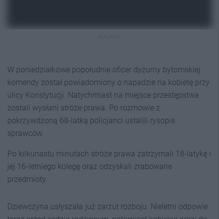
REKLAMA
W poniedziałkowe popołudnie oficer dyżurny bytomskiej
komendy został powiadomiony o napadzie na kobietę przy
ulicy Konstytucji. Natychmiast na miejsce przestępstwa
zostali wysłani stróże prawa. Po rozmowie z
pokrzywdzoną 68-latką policjanci ustalili rysopis
sprawców.
Po kilkunastu minutach stróże prawa zatrzymali 18-latykę i
jej 16-letniego kolegę oraz odzyskali zrabowane
przedmioty.
Dziewczyna usłyszała już zarzut rozboju. Nieletni odpowie