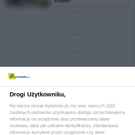
zrobić?
REKLAMA
REKLAMA
REKLAMA
Drogi Użytkowniku,
Na naszej stronie bytomski.pl, my oraz naszych 1162
Wydawca mediów
lokalnych
zaufanych partnerów uzyskujemy dostęp i przechowujemy
informacje na urządzeniu oraz przetwarzamy dane
osobowe, takie jak unikalne identyfikatory, standardowe
informacje wysyłane przez urządzenie czy dane