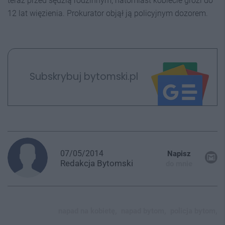
teraz przed sędzią rodzinnym, natomiast kobiecie grozi do
12 lat więzienia. Prokurator objął ją policyjnym dozorem.
Subskrybuj bytomski.pl
07/05/2014
Napisz
Redakcja
Bytomski
do mnie
napad na kobietę,
napad bytom,
policja bytom,