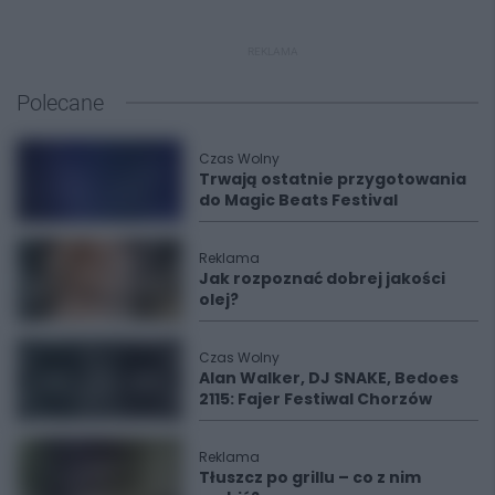
REKLAMA
Polecane
Czas Wolny
Trwają ostatnie przygotowania
do Magic Beats Festival
Reklama
Jak rozpoznać dobrej jakości
olej?
Czas Wolny
Alan Walker, DJ SNAKE, Bedoes
2115: Fajer Festiwal Chorzów
Reklama
Tłuszcz po grillu – co z nim