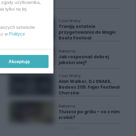
ą zgody użytkownika,
Polecane
 tylko na tej
Czas Wolny
Trwają ostatnie
 naszych serwisów
przygotowania do Magic
esz w
Polityce
Beats Festival
Reklama
Jak rozpoznać dobrej
Akceptuję
jakości olej?
Czas Wolny
Alan Walker, DJ SNAKE,
Bedoes 2115: Fajer Festiwal
Chorzów
Reklama
Tłuszcz po grillu – co z nim
zrobić?
REKLAMA