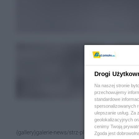
Drogi Użytkow
Na naszej stronie by
przechowujemy informa
standardowe informac
spersonalizowanych re
ulepszanie usług. Za
geolokalizacyjnych or
cenimy Twoją prywatno
{gallery}galerie-news/strz-pl{/gallery}
Zgoda jest dobrowoln