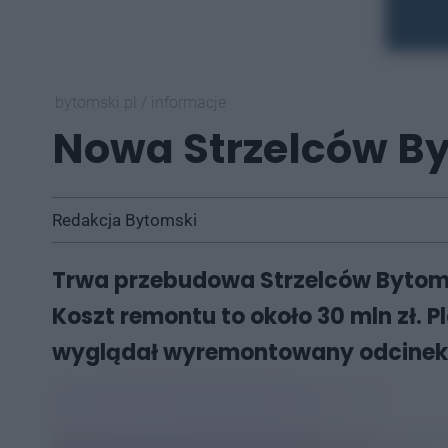
bytomski.pl
/
informacje
Nowa Strzelców B
Redakcja Bytomski
Trwa przebudowa Strzelców Bytomski
Koszt remontu to około 30 mln zł. P
wyglądał wyremontowany odcinek?