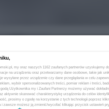
niku,
tomski.pl, my oraz naszych 1162 zaufanych partnerów uzyskujemy do
cje na urządzeniu oraz przetwarzamy dane osobowe, takie jak unika
je wysyłane przez urządzenie czy dane przeglądania w celu zapewn
klam, wybór spersonalizowanych treści, pomiar reklam i treści, bad
 zgodą Użytkownika my i Zaufani Partnerzy możemy używać dokład
REKLAMA
az aktywnie skanować charakterystykę urządzenia do celów identyfi
ść, prosimy o zgodę na korzystanie z tych technologii poprzez klikn
a i zawsze możesz ją zmienić/wycofać klikając przycisk ustawień pr