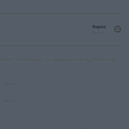
Napisz
do mnie
mskich,
remont bytom,
przebudowa strzelców,
henryk bonk,
REKLAMA
REKLAMA