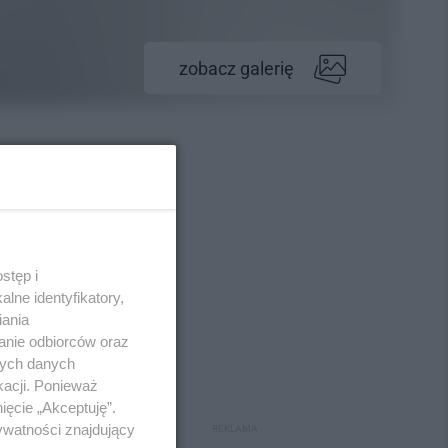
zobacz galerię
stęp i
lne identyfikatory,
iania
anie odbiorców oraz
nych danych
kacji. Ponieważ
ięcie „Akceptuję”.
ywatności znajdujący
REKLAMA