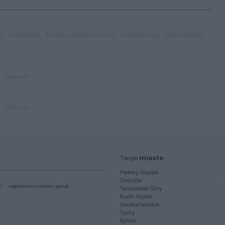
a,
rosbanka,
kolejka wąskotorowa,
industriada,
industriada,
REKLAMA
REKLAMA
Twoje
miasto
Piekary Śląskie
Chorzów
i
regulamin korzystania z portali
Tarnowskie Góry
Ruda Śląska
Świętochłowice
Tychy
Bytom