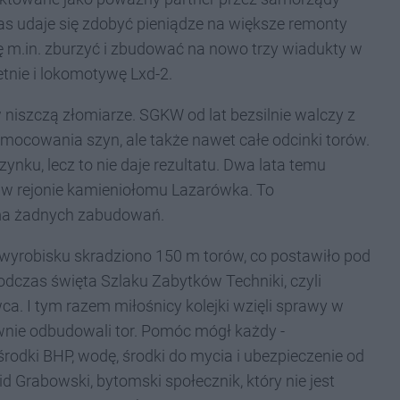
zas udaje się zdobyć pieniądze na większe remonty
się m.in. zburzyć i zbudować na nowo trzy wiadukty w
nie i lokomotywę Lxd-2.
 niszczą złomiarze. SGKW od lat bezsilnie walczy z
 mocowania szyn, ale także nawet całe odcinki torów.
ynku, lecz to nie daje rezultatu. Dwa lata temu
 w rejonie kamieniołomu Lazarówka. To
 ma żadnych zabudowań.
wyrobisku skradziono 150 m torów, co postawiło pod
dczas święta Szlaku Zabytków Techniki, czyli
wca. I tym razem miłośnicy kolejki wzięli sprawy w
ownie odbudowali tor. Pomóc mógł każdy -
odki BHP, wodę, środki do mycia i ubezpieczenie od
 Grabowski, bytomski społecznik, który nie jest