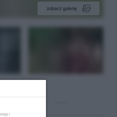
zobacz galerię
REKLAMA
Polecane
stęp i