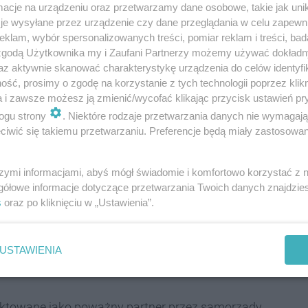
cje na urządzeniu oraz przetwarzamy dane osobowe, takie jak unika
 złomiarzy.
je wysyłane przez urządzenie czy dane przeglądania w celu zapewn
klam, wybór spersonalizowanych treści, pomiar reklam i treści, bad
czyła 233,5 km torów, sięgając aż do Raciborza, a
 zgodą Użytkownika my i Zaufani Partnerzy możemy używać dokład
az aktywnie skanować charakterystykę urządzenia do celów identyfi
blisko 6 mln ton towarów. W wyniku likwidacji
ść, prosimy o zgodę na korzystanie z tych technologii poprzez klikn
nfrastruktury wąskotorowej podzieliła los
a i zawsze możesz ją zmienić/wycofać klikając przycisk ustawień pr
 zachowały się tylko dwa fragmenty dawnej sieci: w
ogu strony
. Niektóre rodzaje przetwarzania danych nie wymagaj
czkiem Śląskim.
iwić się takiemu przetwarzaniu. Preferencje będą miały zastosowania
 z północną częścią GOP od lat opiekuje się
szymi informacjami, abyś mógł świadomie i komfortowo korzystać z
rodków finansowych, lecz ogromnej pracy własnej
gółowe informacje dotyczące przetwarzania Twoich danych znajdzi
 organizowane przez nie przewozy przyciągają
s
oraz po kliknięciu w „Ustawienia”.
po rezerwacie Segiet, plażowanie nad zalewem Nakło-
ra. Aby było to możliwe wolontariusze SGKW przez
USTAWIENIA
 stanie zrobić, a także patrolują szlak i dbają o to,
 traktowane jako poważny partner przez samorządy