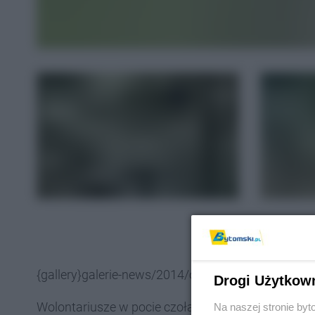
{gallery}galerie-news/2014/odbudowa-torow{/gall
Drogi Użytkow
Wolontariusze w pocie czoła odbudowali fragmen
Na naszej stronie by