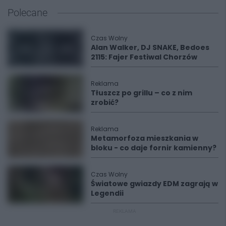
Polecane
Czas Wolny
Alan Walker, DJ SNAKE, Bedoes
2115: Fajer Festiwal Chorzów
Reklama
Tłuszcz po grillu – co z nim
zrobić?
Reklama
Metamorfoza mieszkania w
bloku - co daje fornir kamienny?
Czas Wolny
Światowe gwiazdy EDM zagrają w
Legendii
REKLAMA