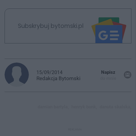
Subskrybuj bytomski.pl
15/09/2014
Napisz
Redakcja
Bytomski
do mnie
damian bartyla,
henryk bonk,
danuta skalska,
REKLAMA