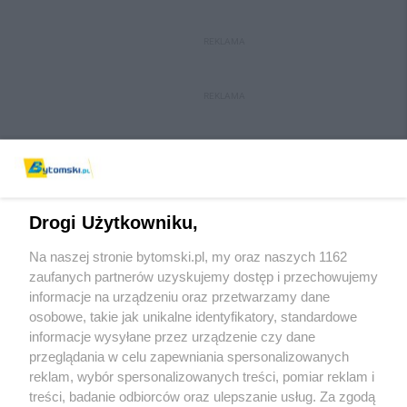
REKLAMA
REKLAMA
Drogi Użytkowniku,
Na naszej stronie bytomski.pl, my oraz naszych 1162
Wydawca mediów
lokalnych
zaufanych partnerów uzyskujemy dostęp i przechowujemy
informacje na urządzeniu oraz przetwarzamy dane
osobowe, takie jak unikalne identyfikatory, standardowe
informacje wysyłane przez urządzenie czy dane
przeglądania w celu zapewniania spersonalizowanych
reklam, wybór spersonalizowanych treści, pomiar reklam i
Nie zapomnij
treści, badanie odbiorców oraz ulepszanie usług. Za zgodą
zapoznać się z:
polityką prywatności
regulamin korzystania z portali