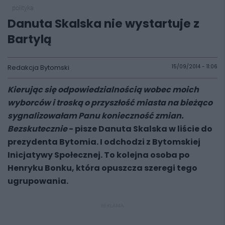
polityka
Danuta Skalska nie wystartuje z
Bartylą
Redakcja Bytomski
15/09/2014 - 11:06
Kierując się odpowiedzialnością wobec moich
wyborców i troską o przyszłość miasta na bieżąco
sygnalizowałam Panu konieczność zmian.
Bezskutecznie
- pisze Danuta Skalska w liście do
prezydenta Bytomia. I odchodzi z Bytomskiej
Inicjatywy Społecznej. To kolejna osoba po
Henryku Bonku, która opuszcza szeregi tego
ugrupowania.
REKLAMA