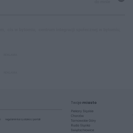
do mnie
om,
cis w bytomiu,
centrum integracji społecznej w bytomiu,
REKLAMA
REKLAMA
Twoje
miasto
Piekary Śląskie
Chorzów
i
regulamin korzystania z portali
Tarnowskie Góry
Ruda Śląska
Świętochłowice