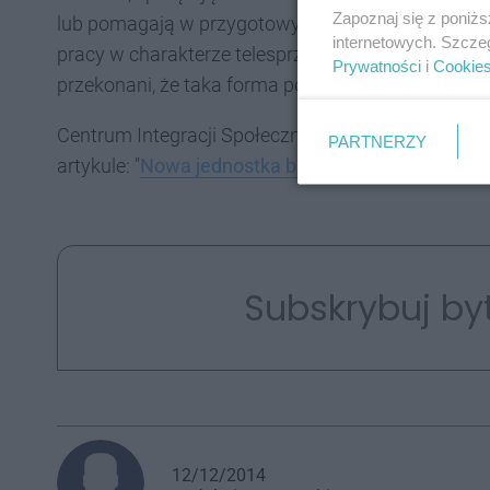
Zapoznaj się z poniż
lub pomagają w przygotowywaniu posiłków w Dom
internetowych. Szcze
pracy w charakterze telesprzedawcy. Większość z 
Prywatności
i
Cookie
przekonani, że taka forma pomocy pomoże im usamod
Centrum Integracji Społecznej w Bytomiu zostało
PARTNERZY
artykule: "
Nowa jednostka budżetowa w Bytomiu - l
Subskrybuj by
12/12/2014