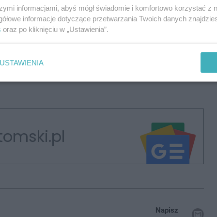
szymi informacjami, abyś mógł świadomie i komfortowo korzystać z
ach Pomocy Społecznej. Część osób uczy się także
gółowe informacje dotyczące przetwarzania Twoich danych znajdzi
nich radzi sobie świetnie, a pracownicy Centrum są
s
oraz po kliknięciu w „Ustawienia”.
zielnić się i lepiej odnaleźć na rynku pracy.
 powołane na początku 2014 roku - pisaliśmy tym w
USTAWIENIA
epiej późno niż wcale
".
tomski.pl
Napisz