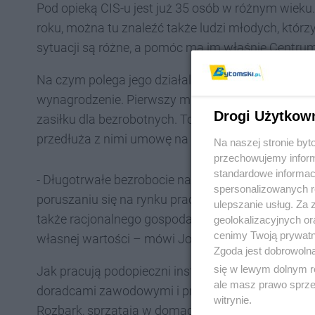
Pod opieką CIS-u jest już 35 osób w różnym wiek
roku, można tu znaleźć także ludzi młodych, którzy 
sytuacji są różne, a pomóc ma im właśnie Centrum 
Na czym polega jego działalność? Bezrobotni są z
wynagrodzenie. Pierwszy miesiąc to dla nich okre
Drogi Użytkow
zasiłku dla bezrobotnych. To dla nich sprawdzian 
przedłuża z nimi umowę na kolejne 11 miesięcy.
Na naszej stronie by
przechowujemy informa
standardowe informac
- Długotrwałe bezrobocie naszych podopiecznych p
spersonalizowanych re
poruszaniu się na rynku pracy. Chcemy, żeby nauczy
ulepszanie usług. Za
także racjonalnego gospodarowania pieniędzmi, p
geolokalizacyjnych or
cenimy Twoją prywatno
własnej wartości – mówi Jolanta Torbus, dyrektor 
Zgoda jest dobrowoln
się w lewym dolnym r
Jak pracują podopieczni instytucji? Pracę wykonują
ale masz prawo sprzec
doradcami zawodowymi i pracownikami socjalnymi
witrynie.
Rozbark, sprzątają w domach starszych osób obj