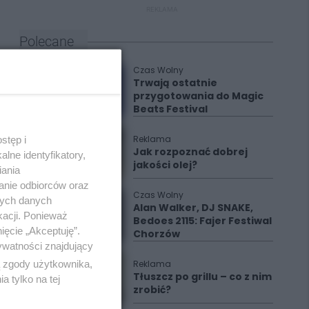
REKLAMA
Polecane
Czas Wolny
Trwają ostatnie
przygotowania do Magic
Beats Festival
Reklama
stęp i
Jak rozpoznać dobrej
lne identyfikatory,
jakości olej?
iania
anie odbiorców oraz
Czas Wolny
nych danych
Alan Walker, DJ SNAKE,
kacji. Ponieważ
Bedoes 2115: Fajer Festiwal
ięcie „Akceptuję”.
Chorzów
ywatności znajdujący
ą zgody użytkownika,
Reklama
Tłuszcz po grillu – co z nim
 tylko na tej
zrobić?