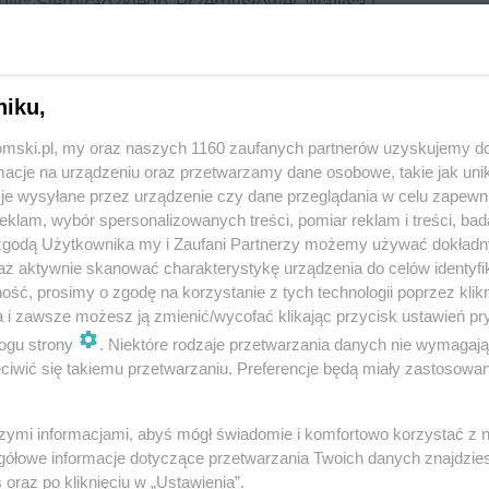
ulic: Siemiradzkiego, Przemysłowej, Wallisa i
 siedem grup tematycznych: gospodarka
a, aktywność społeczna, czas wolny i rekreacja,
ort.
niku,
du cieszyły się tematy związane z jakością
tomski.pl, my oraz naszych 1160 zaufanych partnerów uzyskujemy do
cje na urządzeniu oraz przetwarzamy dane osobowe, takie jak unika
omówili także problem braku propozycji spędzania
je wysyłane przez urządzenie czy dane przeglądania w celu zapewn
czyło się jednak na narzekaniach – mieszkańcy sami
klam, wybór spersonalizowanych treści, pomiar reklam i treści, bad
. Wśród nich znalazł się chociażby pomysł
 zgodą Użytkownika my i Zaufani Partnerzy możemy używać dokład
ieszkańcom biblioteki szkolnej.
az aktywnie skanować charakterystykę urządzenia do celów identyfi
ść, prosimy o zgodę na korzystanie z tych technologii poprzez klikn
a i zawsze możesz ją zmienić/wycofać klikając przycisk ustawień pr
dwie wstępne określenie problemów. W planach są już
ogu strony
. Niektóre rodzaje przetwarzania danych nie wymagaj
li miejskich jednostek i wydziałów Urzędu Miejskiego,
iwić się takiemu przetwarzaniu. Preferencje będą miały zastosowania
czekiwań mieszkańców. Zgłoszone przez nich uwagi,
 ilości terenów zielonych, będą także brane pod
szymi informacjami, abyś mógł świadomie i komfortowo korzystać z
spodarowania przestrzennego. Miejska Pracownia
gółowe informacje dotyczące przetwarzania Twoich danych znajdzi
darowania terenu dla podwórek objętych
s
oraz po kliknięciu w „Ustawienia”.