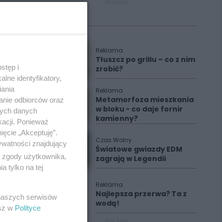
REKLAMA
Polecane
Reklama
Tłuszcz po grillu – co z nim
stęp i
zrobić?
lne identyfikatory,
iania
Reklama
Metamorfoza mieszkania
anie odbiorców oraz
w bloku - co daje fornir
nych danych
kamienny?
kacji. Ponieważ
ięcie „Akceptuję”.
Czas Wolny
ywatności znajdujący
Światowe gwiazdy EDM
ą zgody użytkownika,
zagrają w Legendii
 tylko na tej
Reklama
Najlepsza przerwa? Ta z
 naszych serwisów
wodą!
esz w
Polityce
REKLAMA