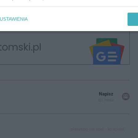
USTAWIENIA
tomski.pl
Napisz
do mnie
planning for real,
knajfeld,