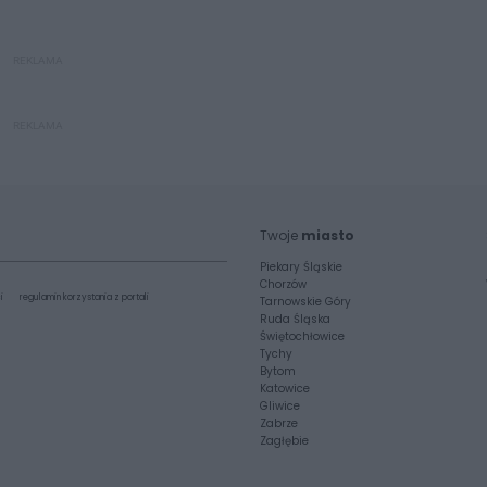
REKLAMA
REKLAMA
Twoje
miasto
Piekary Śląskie
Chorzów
i
regulamin korzystania z portali
Tarnowskie Góry
Ruda Śląska
Świętochłowice
Tychy
Bytom
Katowice
Gliwice
Zabrze
Zagłębie