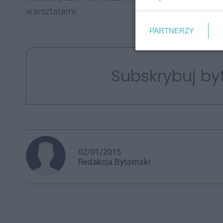
warsztatami.
PARTNERZY
Subskrybuj by
02/01/2015
Redakcja
Bytomski