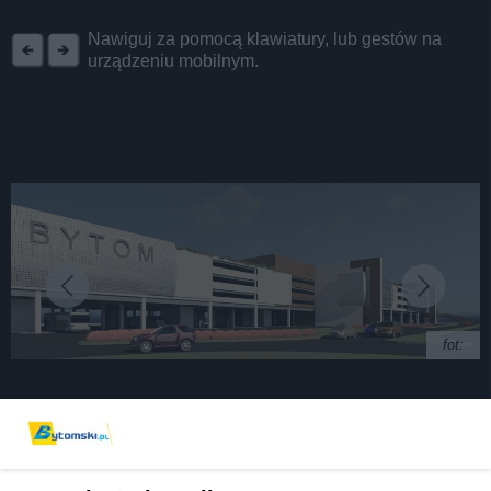
REKLAMA
Nawiguj za pomocą klawiatury, lub gestów na
urządzeniu mobilnym.
fot:
Centrum przesiadkowe będzie bublem?