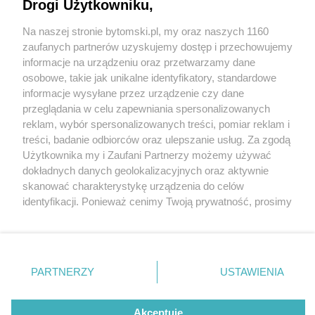
Drogi Użytkowniku,
Na naszej stronie bytomski.pl, my oraz naszych 1160
Wydawca mediów
lokalnych
zaufanych partnerów uzyskujemy dostęp i przechowujemy
informacje na urządzeniu oraz przetwarzamy dane
osobowe, takie jak unikalne identyfikatory, standardowe
2 / 18
informacje wysyłane przez urządzenie czy dane
przeglądania w celu zapewniania spersonalizowanych
Byt centrum
reklam, wybór spersonalizowanych treści, pomiar reklam i
Nie zapomnij
treści, badanie odbiorców oraz ulepszanie usług. Za zgodą
zapoznać się z:
polityką prywatności
regulamin korzystania z portali
przesiadkowe02
Użytkownika my i Zaufani Partnerzy możemy używać
Twoje
miasto
Skontakuj się
z nami
dokładnych danych geolokalizacyjnych oraz aktywnie
Piekary Śląskie
Kontakt
skanować charakterystykę urządzenia do celów
Chorzów
Wydawca
identyfikacji. Ponieważ cenimy Twoją prywatność, prosimy
Tarnowskie Góry
Pogoda
Ruda Śląska
Noclegi
o zgodę na korzystanie z tych technologii poprzez
Świętochłowice
Reklama
kliknięcie „Akceptuję”. Zgoda jest dobrowolna i zawsze
Tychy
Redakcja
możesz ją zmienić/wycofać klikając przycisk ustawień
Bytom
Katowice
prywatności znajdujący się w lewym dolnym rogu strony
REKLAMA
PARTNERZY
USTAWIENIA
Gliwice
. Niektóre rodzaje przetwarzania danych nie wymagają
Zabrze
Zagłębie
zgody użytkownika, ale masz prawo sprzeciwić się
takiemu przetwarzaniu. Preferencje będą miały
Akceptuję