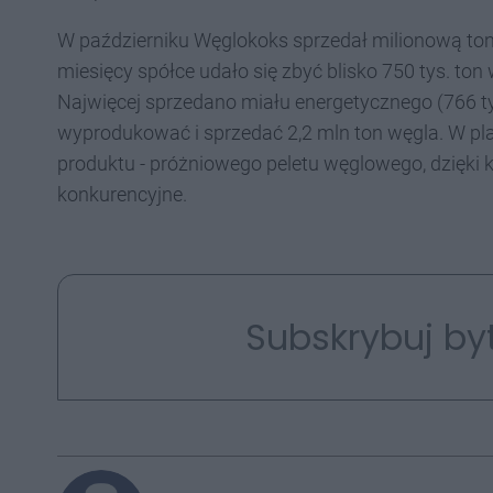
W październiku Węglokoks sprzedał milionową tonę
miesięcy spółce udało się zbyć blisko 750 tys. ton
Najwięcej sprzedano miału energetycznego (766 ty
wyprodukować i sprzedać 2,2 mln ton węgla. W pl
produktu - próżniowego peletu węglowego, dzięki k
konkurencyjne.
Subskrybuj by