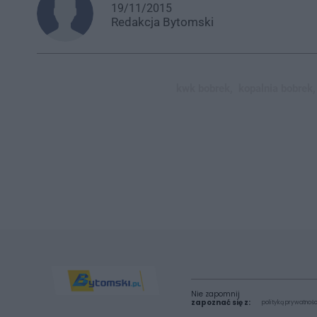
19/11/2015
Redakcja
Bytomski
kwk bobrek,
kopalnia bobrek,
Nie zapomnij
zapoznać się z:
polityką prywatnośc