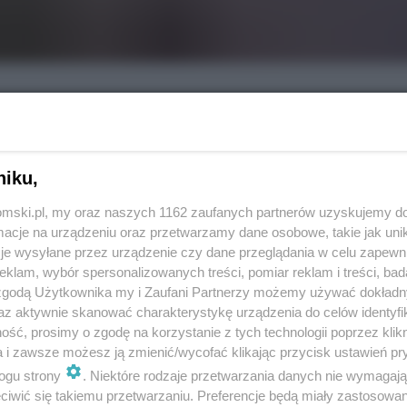
niku,
tomski.pl, my oraz naszych 1162 zaufanych partnerów uzyskujemy do
cje na urządzeniu oraz przetwarzamy dane osobowe, takie jak unika
je wysyłane przez urządzenie czy dane przeglądania w celu zapewn
klam, wybór spersonalizowanych treści, pomiar reklam i treści, bad
 zgodą Użytkownika my i Zaufani Partnerzy możemy używać dokład
REKLAMA
az aktywnie skanować charakterystykę urządzenia do celów identyfi
ść, prosimy o zgodę na korzystanie z tych technologii poprzez klikn
a i zawsze możesz ją zmienić/wycofać klikając przycisk ustawień pr
iczna dowiedziała się o fatalnej kondycji Kompanii
ogu strony
. Niektóre rodzaje przetwarzania danych nie wymagaj
ła Joanna Strzelec-Łobodzińska. Niedługo po jej
iwić się takiemu przetwarzaniu. Preferencje będą miały zastosowania
ogramu restrukturyzacyjnego, który przewidywał m.in.