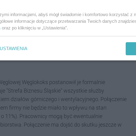
obrek-Centrum z KWK Piekary.
szymi informacjami, abyś mógł świadomie i komfortowo korzystać z
gółowe informacje dotyczące przetwarzania Twoich danych znajdzi
tym roku w ramach rządowego programu ratowania
s
oraz po kliknięciu w „Ustawienia”.
 w wyniku czego ruch Centrum został przekazany do
natomiast ruch Bobrek wraz z KWK Piekary trafił do
nadal prowadzą działalność wydobywczą, a nowy
USTAWIENIA
ku na rozwój piekarskiej kopalni przeznaczono już 24
Węglowej Węglokoks postanowił je formalnie
e "Strefa Biznesu Śląskie" wszystkie służby
iem działów górniczego i wentylacyjnego. Połączenie
iem firmy nie będzie miało to wpływu na stan
uż o 11%). Pracownicy mogą być ewentualnie
biorstwa. Połączenie ma dojść do skutku jeszcze w