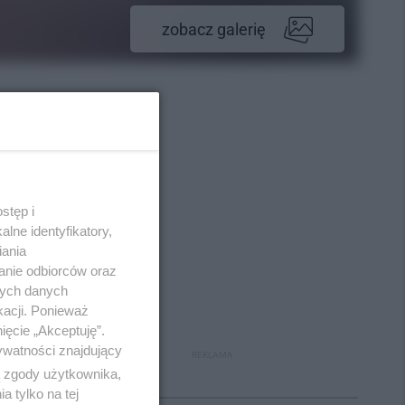
zobacz galerię
stęp i
lne identyfikatory,
iania
anie odbiorców oraz
nych danych
kacji. Ponieważ
ięcie „Akceptuję”.
ywatności znajdujący
REKLAMA
ą zgody użytkownika,
 tylko na tej
Polecane