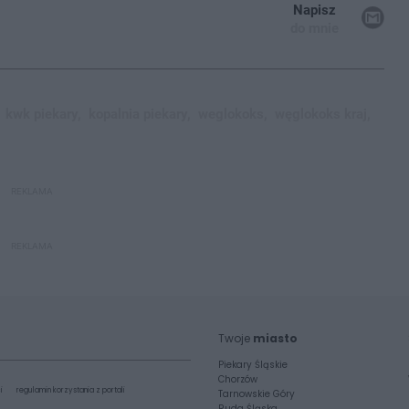
Napisz
do mnie
kwk piekary,
kopalnia piekary,
weglokoks,
węglokoks kraj,
REKLAMA
REKLAMA
Twoje
miasto
Piekary Śląskie
Chorzów
i
regulamin korzystania z portali
Tarnowskie Góry
Ruda Śląska