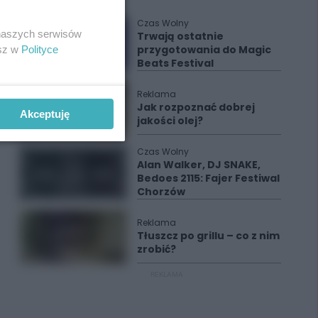
Czas Wolny
 naszych serwisów
Trwają ostatnie
przygotowania do Magic
esz w
Polityce
Beats Festival
Reklama
Jak rozpoznać dobrej
Akceptuję
jakości olej?
Czas Wolny
Alan Walker, DJ SNAKE,
Bedoes 2115: Fajer Festiwal
Chorzów
Reklama
Tłuszcz po grillu – co z nim
zrobić?
REKLAMA