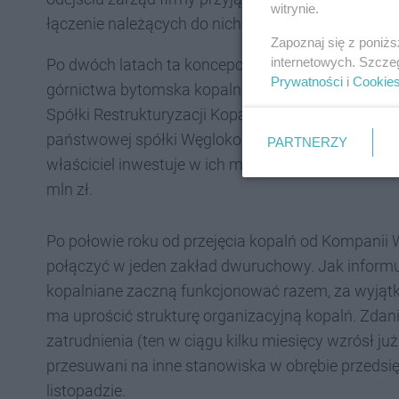
witrynie.
łączenie należących do nich kopalń, w tym KWK B
Zapoznaj się z poniż
internetowych. Szcze
Po dwóch latach ta koncepcja znów powraca. W 
Prywatności
i
Cookie
górnictwa bytomska kopalnia została podzielona,
Spółki Restrukturyzacji Kopalń w celu likwidacji, 
państwowej spółki Węglokoks Kraj. Oba zakłady 
PARTNERZY
właściciel inwestuje w ich modernizację. W tym ro
mln zł.
Po połowie roku od przejęcia kopalń od Kompanii 
połączyć w jeden zakład dwuruchowy. Jak informuj
kopalniane zaczną funkcjonować razem, za wyjątk
ma uprościć strukturę organizacyjną kopalń. Zdan
zatrudnienia (ten w ciągu kilku miesięcy wzrósł j
przesuwani na inne stanowiska w obrębie przedsię
listopadzie.