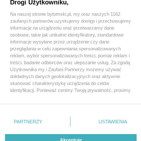
i VIDEO]
Drogi Użytkowniku,
Na naszej stronie bytomski.pl, my oraz naszych 1162
Wydawca mediów
lokalnych
zaufanych partnerów uzyskujemy dostęp i przechowujemy
informacje na urządzeniu oraz przetwarzamy dane
osobowe, takie jak unikalne identyfikatory, standardowe
informacje wysyłane przez urządzenie czy dane
przeglądania w celu zapewniania spersonalizowanych
4 / 5
reklam, wybór spersonalizowanych treści, pomiar reklam i
Nie zapomnij
treści, badanie odbiorców oraz ulepszanie usług. Za zgodą
Byt 39 317189
zapoznać się z:
polityką prywatności
regulamin korzystania z portali
Użytkownika my i Zaufani Partnerzy możemy używać
Twoje
miasto
Skontakuj się
z nami
dokładnych danych geolokalizacyjnych oraz aktywnie
Piekary Śląskie
Kontakt
skanować charakterystykę urządzenia do celów
Chorzów
Wydawca
identyfikacji. Ponieważ cenimy Twoją prywatność, prosimy
Tarnowskie Góry
Pogoda
Ruda Śląska
Noclegi
o zgodę na korzystanie z tych technologii poprzez
Świętochłowice
Reklama
kliknięcie „Akceptuję”. Zgoda jest dobrowolna i zawsze
Tychy
Redakcja
możesz ją zmienić/wycofać klikając przycisk ustawień
Bytom
Katowice
prywatności znajdujący się w lewym dolnym rogu strony
REKLAMA
PARTNERZY
USTAWIENIA
Gliwice
. Niektóre rodzaje przetwarzania danych nie wymagają
Zabrze
Zagłębie
zgody użytkownika, ale masz prawo sprzeciwić się
takiemu przetwarzaniu. Preferencje będą miały
Akceptuję