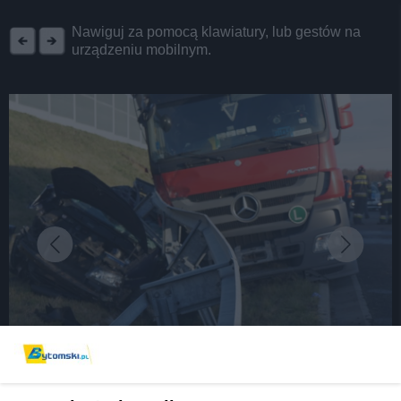
REKLAMA
Nawiguj za pomocą klawiatury, lub gestów na
urządzeniu mobilnym.
fot:
Śmiertelny wypadek na autostradzie A1 [ZDJĘCIA