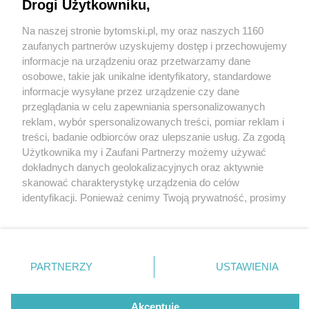
Drogi Użytkowniku,
Na naszej stronie bytomski.pl, my oraz naszych 1160
Wydawca mediów
lokalnych
zaufanych partnerów uzyskujemy dostęp i przechowujemy
informacje na urządzeniu oraz przetwarzamy dane
osobowe, takie jak unikalne identyfikatory, standardowe
informacje wysyłane przez urządzenie czy dane
przeglądania w celu zapewniania spersonalizowanych
reklam, wybór spersonalizowanych treści, pomiar reklam i
Nie zapomnij
treści, badanie odbiorców oraz ulepszanie usług. Za zgodą
zapoznać się z:
polityką prywatności
regulamin korzystania z portali
Użytkownika my i Zaufani Partnerzy możemy używać
Twoje
miasto
Skontakuj się
z nami
dokładnych danych geolokalizacyjnych oraz aktywnie
Piekary Śląskie
Kontakt
skanować charakterystykę urządzenia do celów
Chorzów
Wydawca
fot:
identyfikacji. Ponieważ cenimy Twoją prywatność, prosimy
Tarnowskie Góry
Pogoda
Ruda Śląska
Noclegi
o zgodę na korzystanie z tych technologii poprzez
Świętochłowice
Reklama
kliknięcie „Akceptuję”. Zgoda jest dobrowolna i zawsze
Nawałnice nad Bytomiem. Miasto zalane
Tychy
Redakcja
możesz ją zmienić/wycofać klikając przycisk ustawień
Bytom
[ZDJĘCIA]
Katowice
prywatności znajdujący się w lewym dolnym rogu strony
PARTNERZY
USTAWIENIA
Gliwice
3 / 15
. Niektóre rodzaje przetwarzania danych nie wymagają
Zabrze
Zagłębie
zgody użytkownika, ale masz prawo sprzeciwić się
Byt ulewa gwarkow
takiemu przetwarzaniu. Preferencje będą miały
Akceptuję