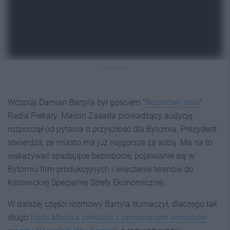
REKLAMA
Wczoraj Damian Bartyla był gościem "
Rozmowy dnia
"
Radia Piekary. Marcin Zasada prowadzący audycję
rozpoczął od pytania o przyszłość dla Bytomia. Prezydent
stwierdził, że miasto ma już najgorsze za sobą. Ma na to
wskazywać spadające bezrobocie, pojawianie się w
Bytomiu firm produkcyjnych i włączenie terenów do
Katowickiej Specjalnej Strefy Ekonomicznej.
W dalszej części rozmowy Bartyla tłumaczył, dlaczego tak
długo
Rada Miejska zwlekała z omówieniem wniosków