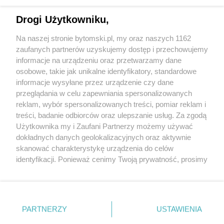
Drogi Użytkowniku,
Na naszej stronie bytomski.pl, my oraz naszych 1162
Wydawca mediów
lokalnych
zaufanych partnerów uzyskujemy dostęp i przechowujemy
informacje na urządzeniu oraz przetwarzamy dane
osobowe, takie jak unikalne identyfikatory, standardowe
informacje wysyłane przez urządzenie czy dane
przeglądania w celu zapewniania spersonalizowanych
reklam, wybór spersonalizowanych treści, pomiar reklam i
Nie zapomnij
treści, badanie odbiorców oraz ulepszanie usług. Za zgodą
zapoznać się z:
polityką prywatności
regulamin korzystania z portali
Użytkownika my i Zaufani Partnerzy możemy używać
Twoje
miasto
Skontaktuj się
z nami
dokładnych danych geolokalizacyjnych oraz aktywnie
Piekary Śląskie
Kontakt
skanować charakterystykę urządzenia do celów
Chorzów
Wydawca
identyfikacji. Ponieważ cenimy Twoją prywatność, prosimy
Tarnowskie Góry
Pogoda
Ruda Śląska
Noclegi
o zgodę na korzystanie z tych technologii poprzez
Świętochłowice
Reklama
kliknięcie „Akceptuję”. Zgoda jest dobrowolna i zawsze
Tychy
Redakcja
możesz ją zmienić/wycofać klikając przycisk ustawień
Bytom
Katowice
prywatności znajdujący się w lewym dolnym rogu strony
PARTNERZY
USTAWIENIA
Gliwice
. Niektóre rodzaje przetwarzania danych nie wymagają
Zabrze