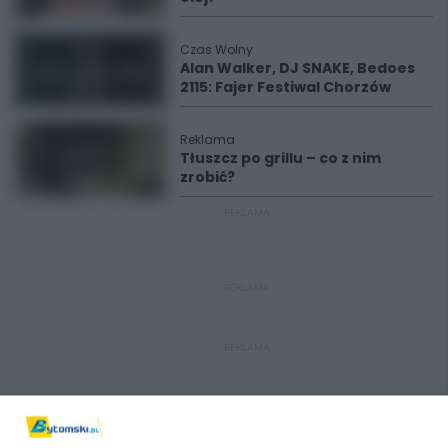
Czas Wolny
Alan Walker, DJ SNAKE, Bedoes
2115: Fajer Festiwal Chorzów
Reklama
Tłuszcz po grillu – co z nim
zrobić?
REKLAMA
REKLAMA
REKLAMA