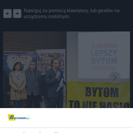
REKLAMA
Nawiguj za pomocą klawiatury, lub gestów na
urządzeniu mobilnym.
fot:
Cały świat przeciwko prezydentowi [FOTO/VIDEO]