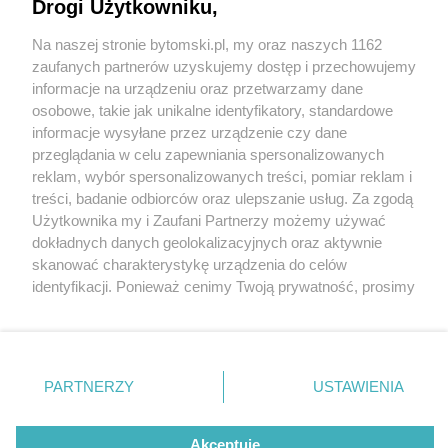
Drogi Użytkowniku,
Na naszej stronie bytomski.pl, my oraz naszych 1162
Wydawca mediów
lokalnych
zaufanych partnerów uzyskujemy dostęp i przechowujemy
informacje na urządzeniu oraz przetwarzamy dane
osobowe, takie jak unikalne identyfikatory, standardowe
6 / 13
informacje wysyłane przez urządzenie czy dane
przeglądania w celu zapewniania spersonalizowanych
Byt konferencja
reklam, wybór spersonalizowanych treści, pomiar reklam i
Nie zapomnij
treści, badanie odbiorców oraz ulepszanie usług. Za zgodą
zapoznać się z:
polityką prywatności
regulamin korzystania z portali
referendum06
Użytkownika my i Zaufani Partnerzy możemy używać
Twoje
miasto
Skontakuj się
z nami
dokładnych danych geolokalizacyjnych oraz aktywnie
Piekary Śląskie
Kontakt
skanować charakterystykę urządzenia do celów
Chorzów
Wydawca
identyfikacji. Ponieważ cenimy Twoją prywatność, prosimy
Tarnowskie Góry
Pogoda
Ruda Śląska
Noclegi
o zgodę na korzystanie z tych technologii poprzez
Świętochłowice
Reklama
kliknięcie „Akceptuję”. Zgoda jest dobrowolna i zawsze
Tychy
Redakcja
możesz ją zmienić/wycofać klikając przycisk ustawień
Bytom
Katowice
prywatności znajdujący się w lewym dolnym rogu strony
REKLAMA
PARTNERZY
USTAWIENIA
Gliwice
. Niektóre rodzaje przetwarzania danych nie wymagają
Zabrze
Zagłębie
zgody użytkownika, ale masz prawo sprzeciwić się
takiemu przetwarzaniu. Preferencje będą miały
Akceptuję