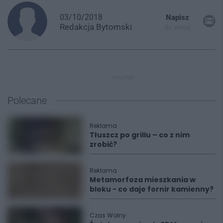
03/10/2018
Napisz
Redakcja
Bytomski
do mnie
REKLAMA
Polecane
Reklama
Tłuszcz po grillu – co z nim
zrobić?
Reklama
Metamorfoza mieszkania w
bloku - co daje fornir kamienny?
Czas Wolny