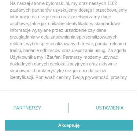
Na naszej stronie bytomski.pl, my oraz naszych 1162
Wydawca mediów
lokalnych
zaufanych partnerów uzyskujemy dostęp i przechowujemy
informacje na urządzeniu oraz przetwarzamy dane
osobowe, takie jak unikalne identyfikatory, standardowe
informacje wysyłane przez urządzenie czy dane
przeglądania w celu zapewniania spersonalizowanych
reklam, wybór spersonalizowanych treści, pomiar reklam i
Nie zapomnij
treści, badanie odbiorców oraz ulepszanie usług. Za zgodą
zapoznać się z:
polityką prywatności
regulamin korzystania z portali
Użytkownika my i Zaufani Partnerzy możemy używać
Twoje
miasto
Skontaktuj się
z nami
dokładnych danych geolokalizacyjnych oraz aktywnie
Piekary Śląskie
Kontakt
skanować charakterystykę urządzenia do celów
Chorzów
Wydawca
identyfikacji. Ponieważ cenimy Twoją prywatność, prosimy
Tarnowskie Góry
Pogoda
Ruda Śląska
Noclegi
o zgodę na korzystanie z tych technologii poprzez
Świętochłowice
Reklama
kliknięcie „Akceptuję”. Zgoda jest dobrowolna i zawsze
Tychy
Redakcja
możesz ją zmienić/wycofać klikając przycisk ustawień
Bytom
Katowice
prywatności znajdujący się w lewym dolnym rogu strony
PARTNERZY
USTAWIENIA
Gliwice
. Niektóre rodzaje przetwarzania danych nie wymagają
Zabrze
Zagłębie
zgody użytkownika, ale masz prawo sprzeciwić się
Akceptuję
takiemu przetwarzaniu. Preferencje będą miały
zastosowania tylko na tej witrynie.