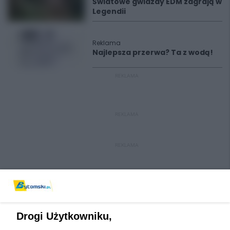
Światowe gwiazdy EDM zagrają w
Legendii
Reklama
Najlepsza przerwa? Ta z wodą!
REKLAMA
REKLAMA
REKLAMA
Drogi Użytkowniku,