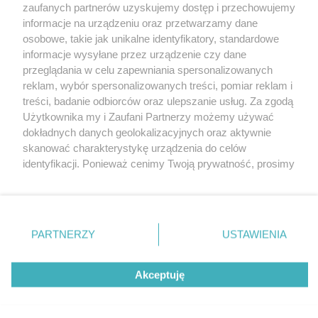
zaufanych partnerów uzyskujemy dostęp i przechowujemy
informacje na urządzeniu oraz przetwarzamy dane
osobowe, takie jak unikalne identyfikatory, standardowe
informacje wysyłane przez urządzenie czy dane
przeglądania w celu zapewniania spersonalizowanych
reklam, wybór spersonalizowanych treści, pomiar reklam i
Nie zapomnij
treści, badanie odbiorców oraz ulepszanie usług. Za zgodą
zapoznać się z:
polityką prywatności
regulamin korzystania z portali
Użytkownika my i Zaufani Partnerzy możemy używać
Twoje
miasto
Skontaktuj się
z nami
dokładnych danych geolokalizacyjnych oraz aktywnie
Piekary Śląskie
Kontakt
skanować charakterystykę urządzenia do celów
Chorzów
Wydawca
identyfikacji. Ponieważ cenimy Twoją prywatność, prosimy
Tarnowskie Góry
Pogoda
Ruda Śląska
Noclegi
o zgodę na korzystanie z tych technologii poprzez
Świętochłowice
Reklama
kliknięcie „Akceptuję”. Zgoda jest dobrowolna i zawsze
Tychy
Redakcja
możesz ją zmienić/wycofać klikając przycisk ustawień
Bytom
Katowice
prywatności znajdujący się w lewym dolnym rogu strony
PARTNERZY
USTAWIENIA
Gliwice
. Niektóre rodzaje przetwarzania danych nie wymagają
Zabrze
Zagłębie
zgody użytkownika, ale masz prawo sprzeciwić się
Akceptuję
takiemu przetwarzaniu. Preferencje będą miały
zastosowania tylko na tej witrynie.
Zapoznaj się z poniższymi informacjami, abyś mógł