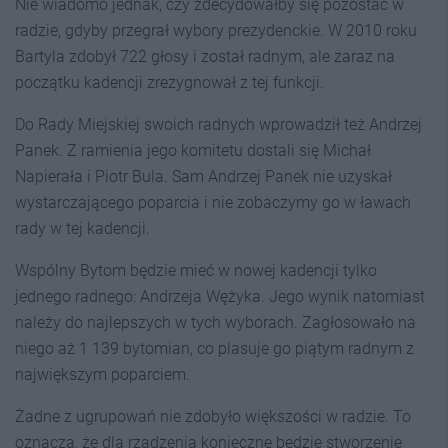
Nie wiadomo jednak, czy zdecydowałby się pozostać w
radzie, gdyby przegrał wybory prezydenckie. W 2010 roku
Bartyla zdobył 722 głosy i został radnym, ale zaraz na
początku kadencji zrezygnował z tej funkcji.
Do Rady Miejskiej swoich radnych wprowadził też Andrzej
Panek. Z ramienia jego komitetu dostali się Michał
Napierała i Piotr Bula. Sam Andrzej Panek nie uzyskał
wystarczającego poparcia i nie zobaczymy go w ławach
rady w tej kadencji.
Wspólny Bytom będzie mieć w nowej kadencji tylko
jednego radnego: Andrzeja Wężyka. Jego wynik natomiast
należy do najlepszych w tych wyborach. Zagłosowało na
niego aż 1 139 bytomian, co plasuje go piątym radnym z
największym poparciem.
Żadne z ugrupowań nie zdobyło większości w radzie. To
oznacza, że dla rządzenia konieczne będzie stworzenie