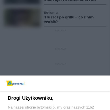
Reklama
Tłuszcz po grillu – co z nim
zrobić?
REKLAMA
REKLAMA
REKLAMA
Drogi Użytkowniku,
Na naszej stronie bytomski.pl, my oraz naszych 1162
Wydawca mediów
lokalnych