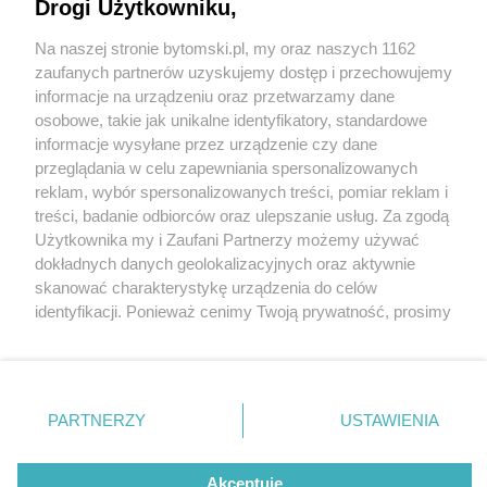
odstąpił od umowy
Drogi Użytkowniku,
Na naszej stronie bytomski.pl, my oraz naszych 1162
Wydawca mediów
lokalnych
zaufanych partnerów uzyskujemy dostęp i przechowujemy
informacje na urządzeniu oraz przetwarzamy dane
osobowe, takie jak unikalne identyfikatory, standardowe
informacje wysyłane przez urządzenie czy dane
przeglądania w celu zapewniania spersonalizowanych
1 / 2
reklam, wybór spersonalizowanych treści, pomiar reklam i
Nie zapomnij
treści, badanie odbiorców oraz ulepszanie usług. Za zgodą
Byt polonia zagiel
zapoznać się z:
polityką prywatności
regulamin korzystania z portali
Użytkownika my i Zaufani Partnerzy możemy używać
Twoje
miasto
Skontakuj się
z nami
dokładnych danych geolokalizacyjnych oraz aktywnie
Piekary Śląskie
Kontakt
skanować charakterystykę urządzenia do celów
Chorzów
Wydawca
identyfikacji. Ponieważ cenimy Twoją prywatność, prosimy
Tarnowskie Góry
Pogoda
Ruda Śląska
Noclegi
o zgodę na korzystanie z tych technologii poprzez
Świętochłowice
Reklama
kliknięcie „Akceptuję”. Zgoda jest dobrowolna i zawsze
Tychy
Redakcja
możesz ją zmienić/wycofać klikając przycisk ustawień
Bytom
Katowice
prywatności znajdujący się w lewym dolnym rogu strony
REKLAMA
PARTNERZY
USTAWIENIA
Gliwice
. Niektóre rodzaje przetwarzania danych nie wymagają
Zabrze
Zagłębie
zgody użytkownika, ale masz prawo sprzeciwić się
takiemu przetwarzaniu. Preferencje będą miały
Akceptuję