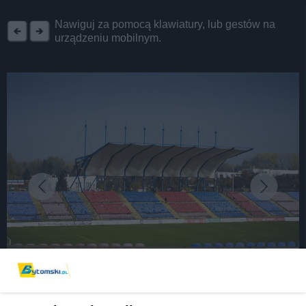
REKLAMA
Nawiguj za pomocą klawiatury, lub gestów na
urządzeniu mobilnym.
fot:
Modernizacja stadionu zagrożona. Wykonawca