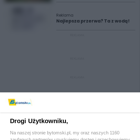
Reklama
Najlepsza przerwa? Ta z wodą!
REKLAMA
REKLAMA
REKLAMA
Drogi Użytkowniku,
Na naszej stronie bytomski.pl, my oraz naszych 1160
Wydawca mediów
lokalnych
zaufanych partnerów uzyskujemy dostęp i przechowujemy