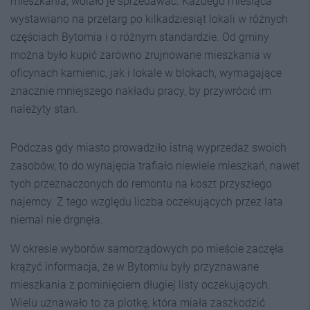
mieszkania, wolało je sprzedawać. Każdego miesiąca
wystawiano na przetarg po kilkadziesiąt lokali w różnych
częściach Bytomia i o różnym standardzie. Od gminy
można było kupić zarówno zrujnowane mieszkania w
oficynach kamienic, jak i lokale w blokach, wymagające
znacznie mniejszego nakładu pracy, by przywrócić im
należyty stan.
Podczas gdy miasto prowadziło istną wyprzedaż swoich
zasobów, to do wynajęcia trafiało niewiele mieszkań, nawet
tych przeznaczonych do remontu na koszt przyszłego
najemcy. Z tego względu liczba oczekujących przez lata
niemal nie drgnęła.
W okresie wyborów samorządowych po mieście zaczęła
krążyć informacja, że w Bytomiu były przyznawane
mieszkania z pominięciem długiej listy oczekujących.
Wielu uznawało to za plotkę, która miała zaszkodzić