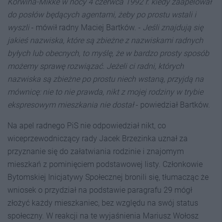
Korwina-Mikke w nocy 4 czerwca 1992 r. kiedy zaapelował
do posłów będących agentami, żeby po prostu wstali i
wyszli
- mówił radny Maciej Bartków. -
Jeśli znajdują się
jakieś nazwiska, które są zbieżne z nazwiskami radnych
byłych lub obecnych, to myślę, że w bardzo prosty sposób
możemy sprawę rozwiązać. Jeżeli ci radni, których
nazwiska są zbieżne po prostu niech wstaną, przyjdą na
mównicę: nie to nie prawda, nikt z mojej rodziny w trybie
ekspresowym mieszkania nie dostał
- powiedział Bartków.
Na apel radnego PiS nie odpowiedział nikt, co
wiceprzewodniczący rady Jacek Brzezinka uznał za
przyznanie się do załatwiania rodzinie i znajomym
mieszkań z pominięciem podstawowej listy. Członkowie
Bytomskiej Inicjatywy Społecznej bronili się, tłumacząc że
wniosek o przydział na podstawie paragrafu 29 mógł
złożyć każdy mieszkaniec, bez względu na swój status
społeczny. W reakcji na te wyjaśnienia Mariusz Wołosz