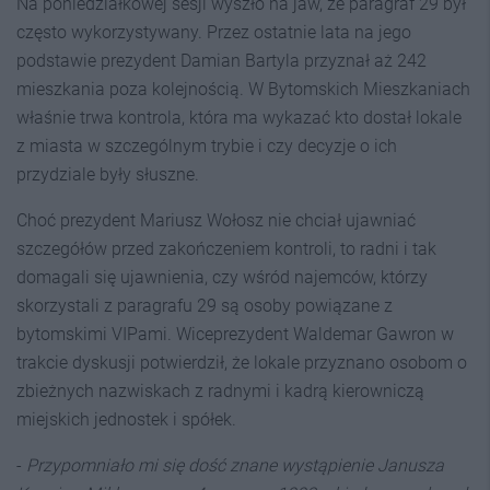
Na poniedziałkowej sesji wyszło na jaw, że paragraf 29 był
często wykorzystywany. Przez ostatnie lata na jego
podstawie prezydent Damian Bartyla przyznał aż 242
mieszkania poza kolejnością. W Bytomskich Mieszkaniach
właśnie trwa kontrola, która ma wykazać kto dostał lokale
z miasta w szczególnym trybie i czy decyzje o ich
przydziale były słuszne.
Choć prezydent Mariusz Wołosz nie chciał ujawniać
szczegółów przed zakończeniem kontroli, to radni i tak
domagali się ujawnienia, czy wśród najemców, którzy
skorzystali z paragrafu 29 są osoby powiązane z
bytomskimi VIPami. Wiceprezydent Waldemar Gawron w
trakcie dyskusji potwierdził, że lokale przyznano osobom o
zbieżnych nazwiskach z radnymi i kadrą kierowniczą
miejskich jednostek i spółek.
-
Przypomniało mi się dość znane wystąpienie Janusza