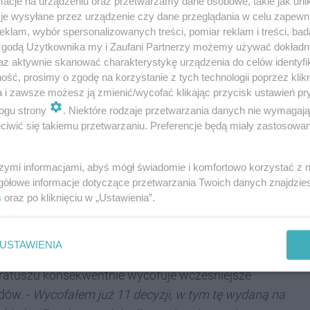
cje na urządzeniu oraz przetwarzamy dane osobowe, takie jak unika
je wysyłane przez urządzenie czy dane przeglądania w celu zapewn
klam, wybór spersonalizowanych treści, pomiar reklam i treści, bad
 zgodą Użytkownika my i Zaufani Partnerzy możemy używać dokład
az aktywnie skanować charakterystykę urządzenia do celów identyfi
ść, prosimy o zgodę na korzystanie z tych technologii poprzez klikn
a i zawsze możesz ją zmienić/wycofać klikając przycisk ustawień pr
ogu strony
. Niektóre rodzaje przetwarzania danych nie wymagaj
iwić się takiemu przetwarzaniu. Preferencje będą miały zastosowania
REKLAMA
szymi informacjami, abyś mógł świadomie i komfortowo korzystać z
gółowe informacje dotyczące przetwarzania Twoich danych znajdzi
rzędzi dla podjęcia skutecznych działań. W mojej
s
oraz po kliknięciu w „Ustawienia”.
ło to woli, chęci zrobienia czegokolwiek, by podjąć
alnych odpadów
- stwierdził Waldemar Gawron,
USTAWIENIA
 ratuszu konsekwentnie wycofuje wcześniejsze
dów. -
Wycofałem już 11 decyzji, w tym tę wydaną na