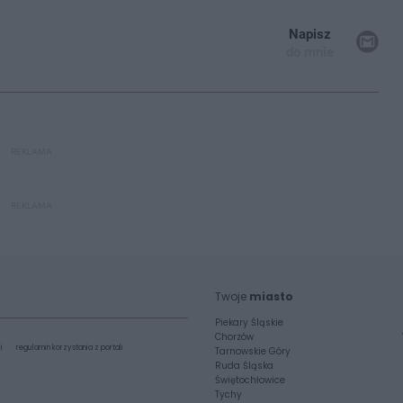
Napisz
do mnie
REKLAMA
REKLAMA
Twoje
miasto
Piekary Śląskie
Chorzów
i
regulamin korzystania z portali
Tarnowskie Góry
Ruda Śląska
Świętochłowice
Tychy