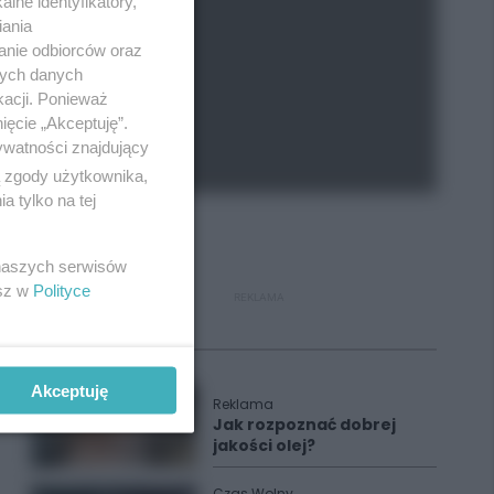
lne identyfikatory,
iania
anie odbiorców oraz
nych danych
kacji. Ponieważ
ięcie „Akceptuję”.
ywatności znajdujący
ą zgody użytkownika,
 tylko na tej
 naszych serwisów
esz w
Polityce
REKLAMA
Polecane
Akceptuję
Reklama
Jak rozpoznać dobrej
jakości olej?
Czas Wolny