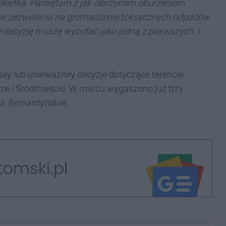
okietka. Pamiętam z jak olbrzymim oburzeniem
ie zezwolenia na gromadzenie toksycznych odpadów
 decyzję muszę wycofać jako jedną z pierwszych. I
iły lub unieważniły decyzje dotyczące terenów
ze i Śródmieściu. W marcu wygaszono już trzy
l. Bernardyńskiej.
tomski.pl