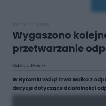
bytomski.pl
/
polityka
Wygaszono kolejne
przetwarzanie od
Redakcja Bytomski
W Bytomiu wciąż trwa walka z odp
decyzje dotyczące działalności odp