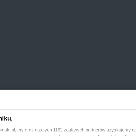
niku,
tomski.pl, my oraz naszych 1162 zaufanych partnerów uzyskujemy do