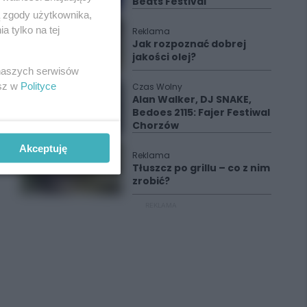
Beats Festival
ą zgody użytkownika,
 tylko na tej
Reklama
Jak rozpoznać dobrej
jakości olej?
 naszych serwisów
esz w
Polityce
Czas Wolny
Alan Walker, DJ SNAKE,
Bedoes 2115: Fajer Festiwal
Chorzów
Akceptuję
Reklama
Tłuszcz po grillu – co z nim
zrobić?
REKLAMA