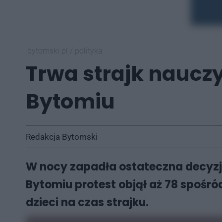
bytomski.pl
/
polityka
Trwa strajk nauczyc
Bytomiu
Redakcja Bytomski
W nocy zapadła ostateczna decyzja.
Bytomiu protest objął aż 78 spośró
dzieci na czas strajku.