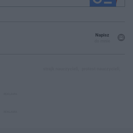
Napisz
do mnie
strajk nauczycieli,
protest nauczycieli,
REKLAMA
REKLAMA