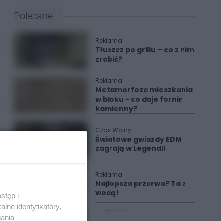
Polecane
Reklama
Tłuszcz po grillu – co z nim
zrobić?
Reklama
Metamorfoza mieszkania
w bloku - co daje fornir
kamienny?
Czas Wolny
Światowe gwiazdy EDM
zagrają w Legendii
Reklama
Najlepsza przerwa? Ta z
wodą!
stęp i
lne identyfikatory,
REKLAMA
iania