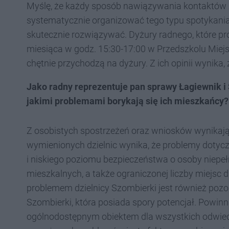
Myślę, że każdy sposób nawiązywania kontaktów z
systematycznie organizować tego typu spotykania.
skutecznie rozwiązywać. Dyżury radnego, które p
miesiąca w godz. 15:30-17:00 w Przedszkolu Miej
chętnie przychodzą na dyżury. Z ich opinii wynika
Jako radny reprezentuje pan sprawy Łagiewnik i
jakimi problemami borykają się ich mieszkańcy? 
Z osobistych spostrzeżeń oraz wniosków wynikaj
wymienionych dzielnic wynika, że problemy dotyczą
i niskiego poziomu bezpieczeństwa o osoby niepeł
mieszkalnych, a także ograniczonej liczby miejsc 
problemem dzielnicy Szombierki jest również pozo
Szombierki, która posiada spory potencjał. Powinna
ogólnodostępnym obiektem dla wszystkich odwie