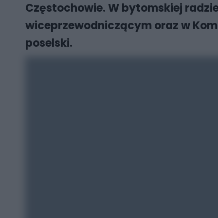
Częstochowie. W bytomskiej radzie m
wiceprzewodniczącym oraz w Komis
poselski.