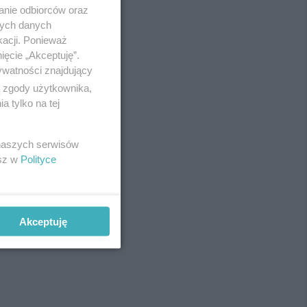
anie odbiorców oraz
nych danych
kacji. Ponieważ
ięcie „Akceptuję”.
ywatności znajdujący
ą zgody użytkownika,
 tylko na tej
 naszych serwisów
esz w
Polityce
Akceptuję