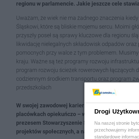
regionu w parlamencie. Jakie jeszcze cele stawi
Uważam, że wiek nie ma żadnego znaczenia kiedy 
Śląskowi, które są bliskie mojemu sercu. Moimi gł
przyszły poseł są sprawy kluczowe dla regionu ślą
likwidację nielegalnych składowisk odpadów oraz 
pomocnych przy walce z tym problemem. Musimy o
kraju. Ważne są też programy rozwoju infrastruktury
program rozwoju ścieżek rowerowych łączących dz
codziennym środkiem transportu oraz program zwi
przedszkolach
W swojej zawodowej karierze był pan już kurat
Drogi Użytkow
placówkach opiekuńczo – wychowawczych m.in. D
prezesem Stowarzyszenie Spartakus oraz bytoms
Na naszej stronie by
przechowujemy informa
projektów społecznych, a na jakiej aktywności ch
standardowe informac