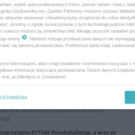
klam, wybór spersonalizowanych treści, pomiar reklam i treści, bad
raz posłem, a w dalszym ciągu stale i
 zgodą Użytkownika my i Zaufani Partnerzy możemy używać dokład
zne, w tym również dotyczące osób wykluczonych
az aktywnie skanować charakterystykę urządzenia do celów identyfi
zaju organizacje pozarządowe w realizacji swoich
ść, prosimy o zgodę na korzystanie z tych technologii poprzez klikn
a i zawsze możesz ją zmienić/wycofać klikając przycisk ustawień pr
spólnie z nimi odbudowywać markę naszego miasta i
ogu strony
. Niektóre rodzaje przetwarzania danych nie wymagaj
iwić się takiemu przetwarzaniu. Preferencje będą miały zastosowania
ładowiskami odpadów w Bytomiu. Jakie są efekty
szymi informacjami, abyś mógł świadomie i komfortowo korzystać z
gółowe informacje dotyczące przetwarzania Twoich danych znajdzi
o Rady Miejskiej w Bytomiu, uczestniczyłem w
s
oraz po kliknięciu w „Ustawienia”.
niami przestępców przyłapanych na gorącym uczynku
odpadów śmieciowych, w tym również odpadów
USTAWIENIA
ości oraz świadomości mieszkańców, którzy
acje.
osprzątajmy BYTOM #trashchallenge, a wraz ze