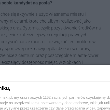
a sobie kandydat na posła?
chce się aktywnie służyć własnemu miastu i
ównymi celami, które chciałbym realizować jako
skiego oraz Bytomia, czyli: pozyskiwanie środków na
przyjęcie skuteczniejszych regulacji prawnych
czyścić nasze miasto i rozwiązać ten problem w
 sportowej i rekreacyjnej dla dzieci i seniorów,
ielnice z centrum oraz poszczególne miasta-rower
ększający dostępność miejsc w żłobkach i
orem społecznym, wychowawcą w katowickich
niku,
om Dziecka „Stanica”, a obecnie jest pan
kim radnym. Życiorys pełny jest lokalnych
tomski.pl, my oraz naszych 1162 zaufanych partnerów uzyskujemy do
cje na urządzeniu oraz przetwarzamy dane osobowe, takie jak unika
ciałby się pan skupić jako poseł?
je wysyłane przez urządzenie czy dane przeglądania w celu zapewn