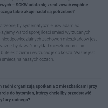
owych – SGKW udało się zrealizować wspólne
aczego takie akcje nadal są potrzebne?
potrzebne, by systematycznie uświadamiać
 żyjemy wśród sporej ilości śmieci wyrzucanych
tem nieodpowiedzialnych zachowań mieszkańców jest
ważne, by dawać przykład mieszkańcom i nie
butelek z ziemi i wyrzucać je do kosza. Ważne jest
e śmiecą na naszych oczach.
 radni organizują spotkania z mieszkańcami przy
rcie do bytomian, którzy chcieliby przedstawić
dyżury radnego?