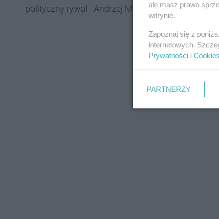
ale masz prawo sprzec
polityczny rywal - Andrzej Misiołek, reprezentując
witrynie.
Zapoznaj się z poniż
internetowych. Szcze
Prywatności
i
Cookie
PARTNERZY