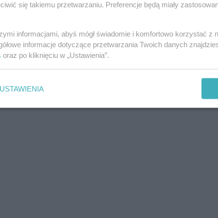
iwić się takiemu przetwarzaniu. Preferencje będą miały zastosowania
y Prawo i Sprawiedliwość – 42,23 proc.
szymi informacjami, abyś mógł świadomie i komfortowo korzystać z
gółowe informacje dotyczące przetwarzania Twoich danych znajdzi
s
oraz po kliknięciu w „Ustawienia”.
USTAWIENIA