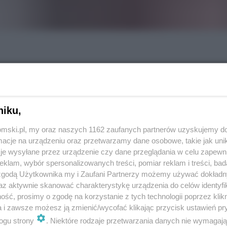
niku,
tomski.pl, my oraz naszych 1162 zaufanych partnerów uzyskujemy do
cje na urządzeniu oraz przetwarzamy dane osobowe, takie jak unika
je wysyłane przez urządzenie czy dane przeglądania w celu zapewn
klam, wybór spersonalizowanych treści, pomiar reklam i treści, bad
REKLAMA
 zgodą Użytkownika my i Zaufani Partnerzy możemy używać dokład
az aktywnie skanować charakterystykę urządzenia do celów identyfi
wyniki wczorajszych wyborów do Sejmu i Senatu.
ść, prosimy o zgodę na korzystanie z tych technologii poprzez klikn
dowych komisji wyborczych (81,76 proc.). Okazuje
a i zawsze możesz ją zmienić/wycofać klikając przycisk ustawień pr
ogu strony
. Niektóre rodzaje przetwarzania danych nie wymagaj
 Obywatelskiej, zdobyła 57,77 proc. głosów, a jej