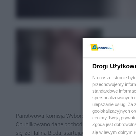
Drogi Użytkow
Na naszej stronie by
przechowujemy informa
standardowe informac
spersonalizowanych re
ulepszanie usług. Za
geolokalizacyjnych or
Państwowa Komisja Wyborcza ogłosiła częściowe 
cenimy Twoją prywatno
Opublikowano dane pochodzące z 139 na 170 obwo
Zgoda jest dobrowoln
się w lewym dolnym r
się, że Halina Bieda, startująca z ramienia Koalicji