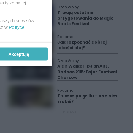
 tylko na tej
Czas Wolny
Trwają ostatnie
przygotowania do Magic
 naszych serwisów
Beats Festival
esz w
Polityce
Reklama
Jak rozpoznać dobrej
jakości olej?
Akceptuję
Czas Wolny
Alan Walker, DJ SNAKE,
Bedoes 2115: Fajer Festiwal
Chorzów
Reklama
Tłuszcz po grillu – co z nim
zrobić?
REKLAMA