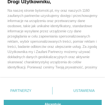
nowe dzieło Opery Śląskiej
Drogi Użytkowniku,
Na naszej stronie bytomski.pl, my oraz naszych 1160
Wydawca mediów
lokalnych
zaufanych partnerów uzyskujemy dostęp i przechowujemy
informacje na urządzeniu oraz przetwarzamy dane
osobowe, takie jak unikalne identyfikatory, standardowe
informacje wysyłane przez urządzenie czy dane
przeglądania w celu zapewniania spersonalizowanych
5 / 10
reklam, wybór spersonalizowanych treści, pomiar reklam i
Nie zapomnij
treści, badanie odbiorców oraz ulepszanie usług. Za zgodą
Byt 5
zapoznać się z:
polityką prywatności
regulamin korzystania z portali
Użytkownika my i Zaufani Partnerzy możemy używać
Twoje
miasto
Skontakuj się
z nami
dokładnych danych geolokalizacyjnych oraz aktywnie
Piekary Śląskie
Kontakt
skanować charakterystykę urządzenia do celów
Chorzów
Wydawca
identyfikacji. Ponieważ cenimy Twoją prywatność, prosimy
Tarnowskie Góry
Pogoda
Ruda Śląska
Noclegi
o zgodę na korzystanie z tych technologii poprzez
Świętochłowice
Reklama
kliknięcie „Akceptuję”. Zgoda jest dobrowolna i zawsze
Tychy
Redakcja
możesz ją zmienić/wycofać klikając przycisk ustawień
Bytom
Katowice
prywatności znajdujący się w lewym dolnym rogu strony
REKLAMA
PARTNERZY
USTAWIENIA
Gliwice
. Niektóre rodzaje przetwarzania danych nie wymagają
Zabrze
Zagłębie
zgody użytkownika, ale masz prawo sprzeciwić się
takiemu przetwarzaniu. Preferencje będą miały
Akceptuję