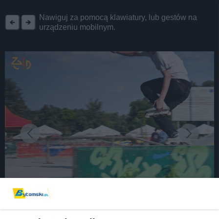
REKLAMA
Nawiguj za pomocą klawiatury, lub gestów na
urządzeniu mobilnym.
fot:
Talent, sława i samotność. Callas w Bytomiu -