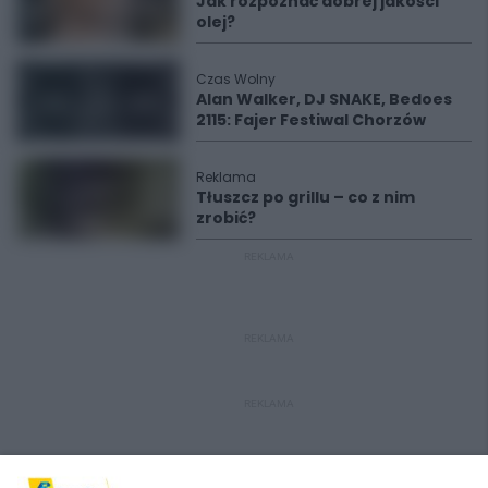
Jak rozpoznać dobrej jakości
olej?
Czas Wolny
Alan Walker, DJ SNAKE, Bedoes
2115: Fajer Festiwal Chorzów
Reklama
Tłuszcz po grillu – co z nim
zrobić?
REKLAMA
REKLAMA
REKLAMA