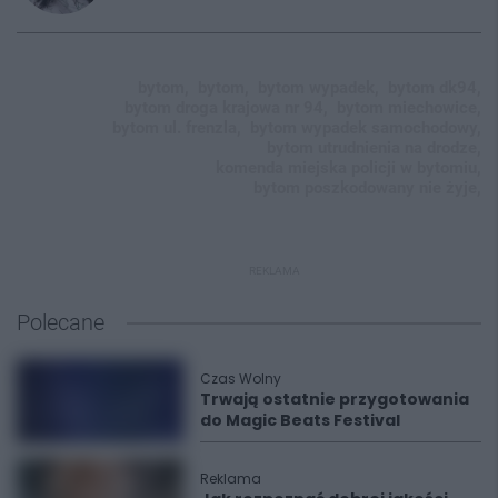
bytom,
bytom,
bytom wypadek,
bytom dk94,
bytom droga krajowa nr 94,
bytom miechowice,
bytom ul. frenzla,
bytom wypadek samochodowy,
bytom utrudnienia na drodze,
komenda miejska policji w bytomiu,
bytom poszkodowany nie żyje,
REKLAMA
Polecane
Czas Wolny
Trwają ostatnie przygotowania
do Magic Beats Festival
Reklama