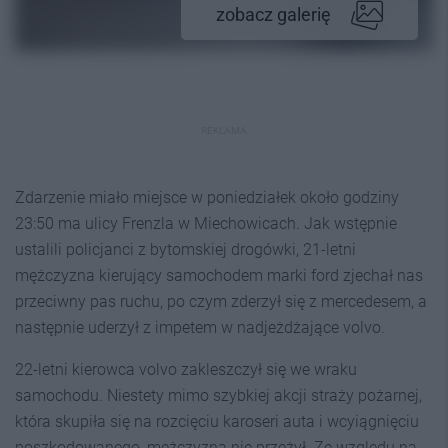
zobacz galerię
REKLAMA
Zdarzenie miało miejsce w poniedziałek około godziny
23:50 ma ulicy Frenzla w Miechowicach. Jak wstępnie
ustalili policjanci z bytomskiej drogówki, 21-letni
mężczyzna kierujący samochodem marki ford zjechał nas
przeciwny pas ruchu, po czym zderzył się z mercedesem, a
następnie uderzył z impetem w nadjeżdżające volvo.
22-letni kierowca volvo zakleszczył się we wraku
samochodu. Niestety mimo szybkiej akcji straży pożarnej,
która skupiła się na rozcięciu karoseri auta i wcyiągnięciu
poszkodowanego, mężczyzna nie przeżył. Ze względu na