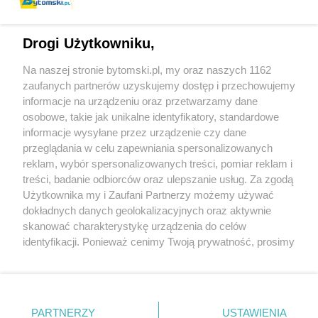
Drogi Użytkowniku,
Na naszej stronie bytomski.pl, my oraz naszych 1162
Wydawca mediów
lokalnych
zaufanych partnerów uzyskujemy dostęp i przechowujemy
informacje na urządzeniu oraz przetwarzamy dane
osobowe, takie jak unikalne identyfikatory, standardowe
informacje wysyłane przez urządzenie czy dane
przeglądania w celu zapewniania spersonalizowanych
reklam, wybór spersonalizowanych treści, pomiar reklam i
Nie zapomnij
treści, badanie odbiorców oraz ulepszanie usług. Za zgodą
zapoznać się z:
polityką prywatności
regulamin korzystania z portali
Użytkownika my i Zaufani Partnerzy możemy używać
Twoje
miasto
Skontaktuj się
z nami
dokładnych danych geolokalizacyjnych oraz aktywnie
Piekary Śląskie
Kontakt
skanować charakterystykę urządzenia do celów
Chorzów
Wydawca
identyfikacji. Ponieważ cenimy Twoją prywatność, prosimy
Tarnowskie Góry
Pogoda
Ruda Śląska
Noclegi
o zgodę na korzystanie z tych technologii poprzez
Świętochłowice
Reklama
kliknięcie „Akceptuję”. Zgoda jest dobrowolna i zawsze
Tychy
Redakcja
możesz ją zmienić/wycofać klikając przycisk ustawień
Bytom
Katowice
prywatności znajdujący się w lewym dolnym rogu strony
PARTNERZY
USTAWIENIA
Gliwice