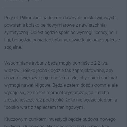
Przy ul. Piłkarskiej, na terenie dawnych boisk żwirowych,
powstanie boisko pełnowymiarowe z nawierzchnią
syntetyczną. Obiekt będzie spełniać wymogi licencyjne II
ligi, bo będzie posiadać trybuny, oświetlenie oraz zaplecze
socjalne.
Wspomniane trybuny będą mogły pomieścić 2,2 tys.
widzów. Boisko jednak będzie tak zaprojektowane, aby
można zwiększyć pojemność na tyle, aby obiekt spełniał
wymogi nawet I-ligowe. Będzie zatem dość skromnie, ale
wydaje się, że na ten moment wystarczająco. Trzeba
zresztą jeszcze raz podkreślić, że to nie będzie stadion, a
"boisko wraz z zapleczem treningowym".
Kluczowym punktem inwestycji będzie budowa nowego
budynku klubowego. Nieruchomość będzie mieć trzy