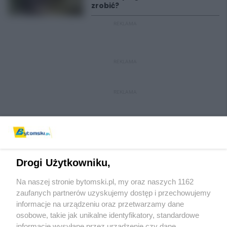
zrobić?
REKLAMA
REKLAMA
REKLAMA
Drogi Użytkowniku,
Na naszej stronie bytomski.pl, my oraz naszych 1162
Wydawca mediów
lokalnych
zaufanych partnerów uzyskujemy dostęp i przechowujemy
informacje na urządzeniu oraz przetwarzamy dane
osobowe, takie jak unikalne identyfikatory, standardowe
informacje wysyłane przez urządzenie czy dane