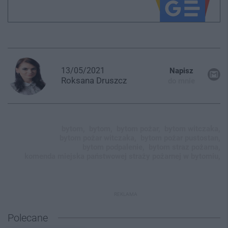
13/05/2021
Napisz
Roksana
Druszcz
do mnie
bytom,
bytom,
bytom pożar,
bytom witczaka,
bytom pożar witczaka,
bytom pożar pustostan,
bytom podpalenie,
bytom straz pożarna,
komenda miejska państwowej straży pożarnej w bytomiu,
REKLAMA
Polecane