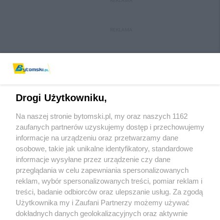
REKLAMA
REKLAMA
Drogi Użytkowniku,
Na naszej stronie bytomski.pl, my oraz naszych 1162
Wydawca mediów
lokalnych
zaufanych partnerów uzyskujemy dostęp i przechowujemy
informacje na urządzeniu oraz przetwarzamy dane
osobowe, takie jak unikalne identyfikatory, standardowe
informacje wysyłane przez urządzenie czy dane
przeglądania w celu zapewniania spersonalizowanych
reklam, wybór spersonalizowanych treści, pomiar reklam i
Nie zapomnij
treści, badanie odbiorców oraz ulepszanie usług. Za zgodą
zapoznać się z:
polityką prywatności
regulamin korzystania z portali
Użytkownika my i Zaufani Partnerzy możemy używać
Twoje
miasto
Skontaktuj się
z nami
dokładnych danych geolokalizacyjnych oraz aktywnie