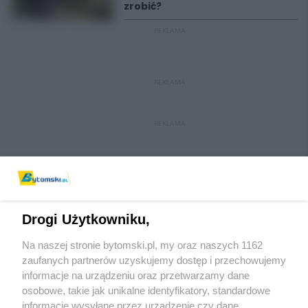
zrobić?
REKLAMA
REKLAMA
REKLAMA
Drogi Użytkowniku,
Na naszej stronie bytomski.pl, my oraz naszych 1162
Wydawca mediów
lokalnych
zaufanych partnerów uzyskujemy dostęp i przechowujemy
informacje na urządzeniu oraz przetwarzamy dane
osobowe, takie jak unikalne identyfikatory, standardowe
informacje wysyłane przez urządzenie czy dane