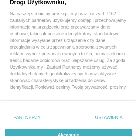
że doszło do podpalenia samochodu
Drogi Użytkowniku,
Na naszej stronie bytomski.pl, my oraz naszych 1162
Wydawca mediów
lokalnych
zaufanych partnerów uzyskujemy dostęp i przechowujemy
informacje na urządzeniu oraz przetwarzamy dane
osobowe, takie jak unikalne identyfikatory, standardowe
5 / 7
informacje wysyłane przez urządzenie czy dane
przeglądania w celu zapewniania spersonalizowanych
Byt 202013894
reklam, wybór spersonalizowanych treści, pomiar reklam i
Nie zapomnij
treści, badanie odbiorców oraz ulepszanie usług. Za zgodą
513650829679608
zapoznać się z:
polityką prywatności
regulamin korzystania z portali
Użytkownika my i Zaufani Partnerzy możemy używać
Twoje
miasto
Skontakuj się
z nami
5478076673943003118 n
dokładnych danych geolokalizacyjnych oraz aktywnie
Piekary Śląskie
Kontakt
skanować charakterystykę urządzenia do celów
Chorzów
Wydawca
identyfikacji. Ponieważ cenimy Twoją prywatność, prosimy
Tarnowskie Góry
Pogoda
Ruda Śląska
Noclegi
o zgodę na korzystanie z tych technologii poprzez
Świętochłowice
Reklama
kliknięcie „Akceptuję”. Zgoda jest dobrowolna i zawsze
Tychy
Redakcja
możesz ją zmienić/wycofać klikając przycisk ustawień
Bytom
Katowice
prywatności znajdujący się w lewym dolnym rogu strony
REKLAMA
PARTNERZY
USTAWIENIA
Gliwice
. Niektóre rodzaje przetwarzania danych nie wymagają
Zabrze
Zagłębie
zgody użytkownika, ale masz prawo sprzeciwić się
takiemu przetwarzaniu. Preferencje będą miały
Akceptuję