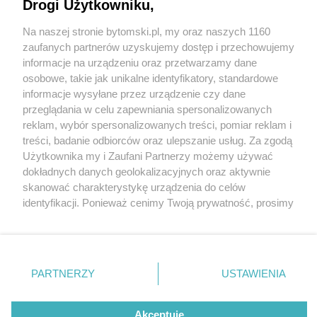
sceną zebrały się tłumy gości
Drogi Użytkowniku,
Na naszej stronie bytomski.pl, my oraz naszych 1160
Wydawca mediów
lokalnych
zaufanych partnerów uzyskujemy dostęp i przechowujemy
informacje na urządzeniu oraz przetwarzamy dane
osobowe, takie jak unikalne identyfikatory, standardowe
informacje wysyłane przez urządzenie czy dane
przeglądania w celu zapewniania spersonalizowanych
1 / 22
reklam, wybór spersonalizowanych treści, pomiar reklam i
Nie zapomnij
treści, badanie odbiorców oraz ulepszanie usług. Za zgodą
Byt DSC 0206
zapoznać się z:
polityką prywatności
regulamin korzystania z portali
Użytkownika my i Zaufani Partnerzy możemy używać
Twoje
miasto
Skontakuj się
z nami
dokładnych danych geolokalizacyjnych oraz aktywnie
Piekary Śląskie
Kontakt
skanować charakterystykę urządzenia do celów
Chorzów
Wydawca
identyfikacji. Ponieważ cenimy Twoją prywatność, prosimy
Tarnowskie Góry
Pogoda
Ruda Śląska
Noclegi
o zgodę na korzystanie z tych technologii poprzez
Świętochłowice
Reklama
kliknięcie „Akceptuję”. Zgoda jest dobrowolna i zawsze
Tychy
Redakcja
możesz ją zmienić/wycofać klikając przycisk ustawień
Bytom
Katowice
prywatności znajdujący się w lewym dolnym rogu strony
REKLAMA
PARTNERZY
USTAWIENIA
Gliwice
. Niektóre rodzaje przetwarzania danych nie wymagają
Zabrze
Zagłębie
zgody użytkownika, ale masz prawo sprzeciwić się
takiemu przetwarzaniu. Preferencje będą miały
Akceptuję