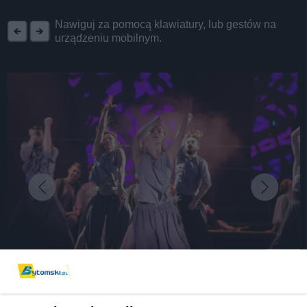
REKLAMA
Nawiguj za pomocą klawiatury, lub gestów na
urządzeniu mobilnym.
fot:
Tryptyk Powstańczy na Rynku w Bytomiu. Pod