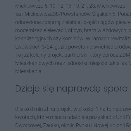
Mickiewicza 5, 10, 12, 16, 19, 21, 23, Mickiewicz
5a i Mickiewicza38/Powstańców Śląskich 5. Ponad
odnowione zostaną zieleńce i część ciągów pieszy
modernizację elewacji, oficyn, bram wjazdowych, 
kanalizacyjnych czy kominów. W ramach rewitalizac
Lwowskich 3/24, gdzie powstanie świetlica środo
To już kolejny projekt partnerski, który oprócz ZB
Mieszkaniowych oraz jednostki miejskie takie jak
Mieszkania.
Dzieje się naprawdę sporo
Blisko 8 mln zł na projekt wielkości 1 ha to napr
kwotach, które miastu udało się pozyskać z Unii Eur
Dworcowej, Zaułku, okolic Rynku i Nowej Kolonii 