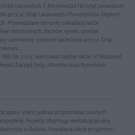
a11/Orląt Lwowskich 7, Mickiewicza18/Orląt Lwowskich
to przy ul. Orląt Lwowskich i Powstańców Śląskich
ch. Przewidziane remonty zakładają także
okien strychowych, dachów, rynien, pionów
ji odnowiony zostanie także lokal przy ul. Orląt
wiskowa.
M-TBS Sp. z o.o. realizować będzie także 10 Wspólnot
 Miejski Zarząd Dróg i Mostów oraz Bytomskie
awdę sporo. Warto jednak przypomnieć o innych
opejskiej. Projekty obejmują rewitalizację ulicy
Robotniczej w Bobrku. Powstaną także przyjemne i