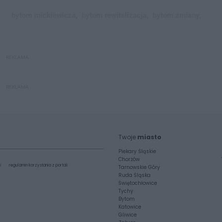
bytom mickiewicza,
bytom rewitalizacja,
bytom zmiany,
REKLAMA
REKLAMA
Twoje
miasto
Piekary Śląskie
Chorzów
i
regulamin korzystania z portali
Tarnowskie Góry
Ruda Śląska
Świętochłowice
Tychy
Bytom
Katowice
Gliwice