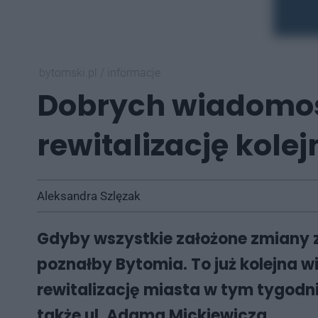
bytomski.pl
/
informacje
Dobrych wiadomości
rewitalizację kolej
Aleksandra Szlęzak
Gdyby wszystkie założone zmiany zo
poznałby Bytomia. To już kolejna
rewitalizację miasta w tym tygodn
także ul. Adama Mickiewicza.