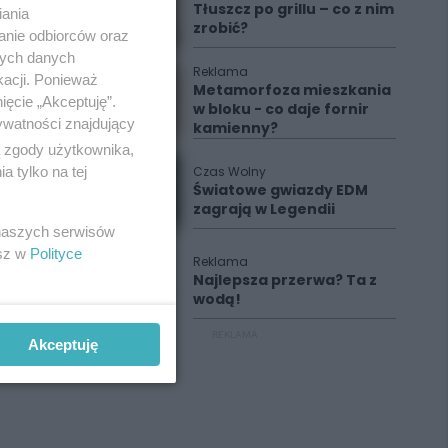
Tłuszcz po grillu – co z nim
iania
zrobić?
anie odbiorców oraz
nych danych
Reklama
kacji. Ponieważ
Metamorfoza mieszkania
ięcie „Akceptuję”.
w bloku - co daje fornir
ywatności znajdujący
kamienny?
ą zgody użytkownika,
 tylko na tej
Czas Wolny
Światowe gwiazdy EDM
zagrają w Legendii
 naszych serwisów
esz w
Polityce
Reklama
Najlepsza przerwa? Ta z
wodą!
REKLAMA
Akceptuję