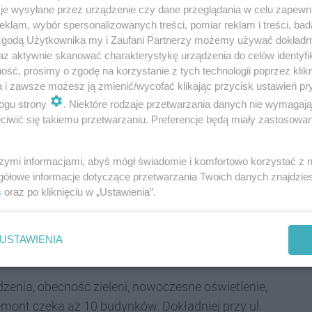
dynki!
je wysyłane przez urządzenie czy dane przeglądania w celu zapewn
klam, wybór spersonalizowanych treści, pomiar reklam i treści, bad
 zgodą Użytkownika my i Zaufani Partnerzy możemy używać dokład
az aktywnie skanować charakterystykę urządzenia do celów identyfi
ść, prosimy o zgodę na korzystanie z tych technologii poprzez klikn
h Obszaru Strategicznej Interwencji, na
a i zawsze możesz ją zmienić/wycofać klikając przycisk ustawień pr
ogu strony
. Niektóre rodzaje przetwarzania danych nie wymagaj
 środki finansowe. To umożliwi
iwić się takiemu przetwarzaniu. Preferencje będą miały zastosowania
rewitalizacji ulicy Mickiewicza i jej
szymi informacjami, abyś mógł świadomie i komfortowo korzystać z
 budynkach mieszkalnych - mówi
gółowe informacje dotyczące przetwarzania Twoich danych znajdzi
s
oraz po kliknięciu w „Ustawienia”.
Wołosz.
USTAWIENIA
dzenia, obecność zieleni, nowoczesne oświetlenie,
emont czeka aż 10 budynków. Dokładniej przy ul.