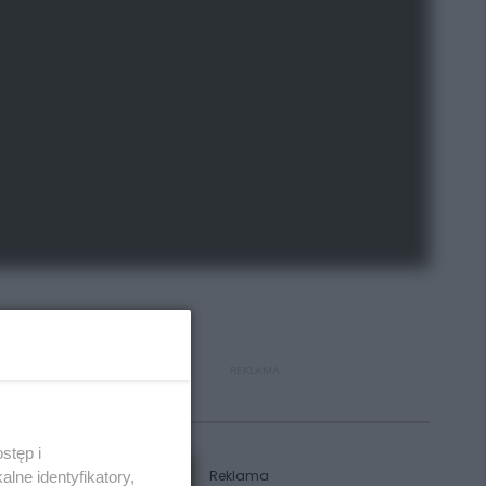
REKLAMA
Polecane
stęp i
Reklama
lne identyfikatory,