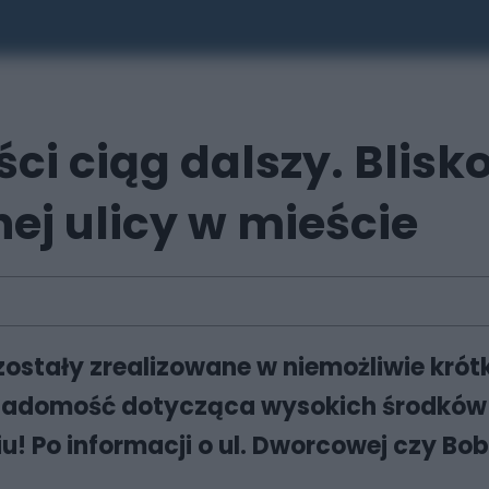
 ciąg dalszy. Blisko
nej ulicy w mieście
stały zrealizowane w niemożliwie krótki
 wiadomość dotycząca wysokich środkó
iu! Po informacji o ul. Dworcowej czy B