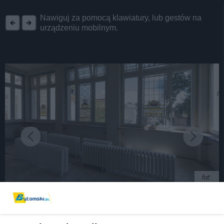
REKLAMA
Nawiguj za pomocą klawiatury, lub gestów na
urządzeniu mobilnym.
fot:
MDK nie jest już czarny! Spod brudu wyłoniła się