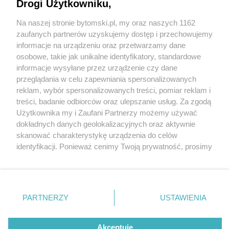
jasna elewacja
Drogi Użytkowniku,
Na naszej stronie bytomski.pl, my oraz naszych 1162
Wydawca mediów
lokalnych
zaufanych partnerów uzyskujemy dostęp i przechowujemy
informacje na urządzeniu oraz przetwarzamy dane
osobowe, takie jak unikalne identyfikatory, standardowe
informacje wysyłane przez urządzenie czy dane
przeglądania w celu zapewniania spersonalizowanych
8 / 10
reklam, wybór spersonalizowanych treści, pomiar reklam i
Nie zapomnij
treści, badanie odbiorców oraz ulepszanie usług. Za zgodą
Byt mdk kaloryfery
zapoznać się z:
polityką prywatności
regulamin korzystania z portali
Użytkownika my i Zaufani Partnerzy możemy używać
Twoje
miasto
Skontakuj się
z nami
dokładnych danych geolokalizacyjnych oraz aktywnie
Piekary Śląskie
Kontakt
skanować charakterystykę urządzenia do celów
Chorzów
Wydawca
identyfikacji. Ponieważ cenimy Twoją prywatność, prosimy
Tarnowskie Góry
Pogoda
Ruda Śląska
Noclegi
o zgodę na korzystanie z tych technologii poprzez
Świętochłowice
Reklama
kliknięcie „Akceptuję”. Zgoda jest dobrowolna i zawsze
Tychy
Redakcja
możesz ją zmienić/wycofać klikając przycisk ustawień
Bytom
Katowice
prywatności znajdujący się w lewym dolnym rogu strony
REKLAMA
PARTNERZY
USTAWIENIA
Gliwice
. Niektóre rodzaje przetwarzania danych nie wymagają
Zabrze
Zagłębie
zgody użytkownika, ale masz prawo sprzeciwić się
takiemu przetwarzaniu. Preferencje będą miały
Akceptuję