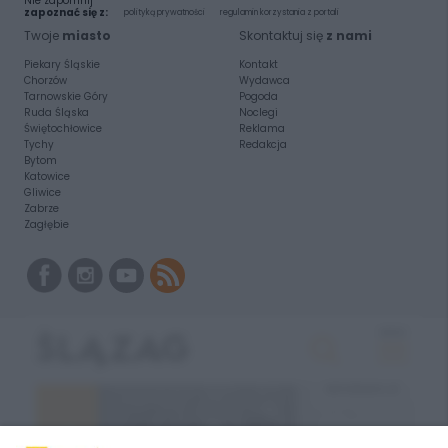
Nie zapomnij
zapoznać się z:
polityką prywatności
regulamin korzystania z portali
Twoje
miasto
Skontaktuj się
z nami
Piekary Śląskie
Kontakt
Chorzów
Wydawca
Tarnowskie Góry
Pogoda
Ruda Śląska
Noclegi
Świętochłowice
Reklama
Tychy
Redakcja
Bytom
Katowice
Gliwice
Zabrze
Zagłębie