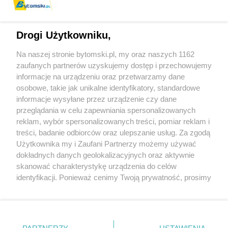
Drogi Użytkowniku,
Na naszej stronie bytomski.pl, my oraz naszych 1162
zaufanych partnerów uzyskujemy dostęp i przechowujemy
informacje na urządzeniu oraz przetwarzamy dane
Wróć do strony głównej
osobowe, takie jak unikalne identyfikatory, standardowe
informacje wysyłane przez urządzenie czy dane
ślązag.pl
przeglądania w celu zapewniania spersonalizowanych
reklam, wybór spersonalizowanych treści, pomiar reklam i
treści, badanie odbiorców oraz ulepszanie usług. Za zgodą
0
%
Użytkownika my i Zaufani Partnerzy możemy używać
dokładnych danych geolokalizacyjnych oraz aktywnie
skanować charakterystykę urządzenia do celów
identyfikacji. Ponieważ cenimy Twoją prywatność, prosimy
o zgodę na korzystanie z tych technologii poprzez
kliknięcie „Akceptuję”. Zgoda jest dobrowolna i zawsze
możesz ją zmienić/wycofać klikając przycisk ustawień
prywatności znajdujący się w lewym dolnym rogu strony