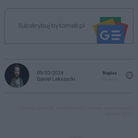
Subskrybuj bytomski.pl
09/03/2024
Napisz
Daniel
Lekszycki
do mnie
andrzej misiołek,
konfederacja,
wybory samorządowe,
wybory 2024,
REKLAMA