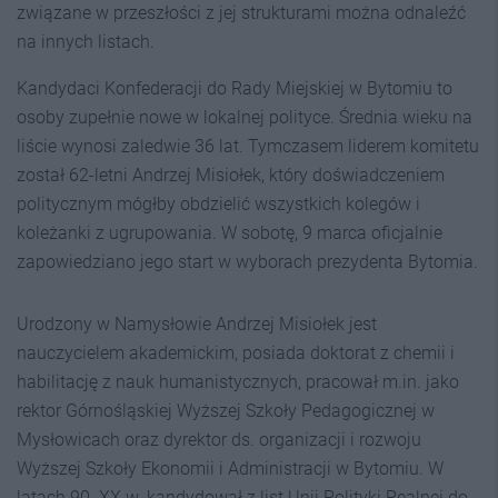
związane w przeszłości z jej strukturami można odnaleźć
na innych listach.
Kandydaci Konfederacji do Rady Miejskiej w Bytomiu to
osoby zupełnie nowe w lokalnej polityce. Średnia wieku na
liście wynosi zaledwie 36 lat. Tymczasem liderem komitetu
został 62-letni Andrzej Misiołek, który doświadczeniem
politycznym mógłby obdzielić wszystkich kolegów i
koleżanki z ugrupowania. W sobotę, 9 marca oficjalnie
zapowiedziano jego start w wyborach prezydenta Bytomia.
Urodzony w Namysłowie Andrzej Misiołek jest
nauczycielem akademickim, posiada doktorat z chemii i
habilitację z nauk humanistycznych, pracował m.in. jako
rektor Górnośląskiej Wyższej Szkoły Pedagogicznej w
Mysłowicach oraz dyrektor ds. organizacji i rozwoju
Wyższej Szkoły Ekonomii i Administracji w Bytomiu. W
latach 90. XX w. kandydował z list Unii Polityki Realnej do