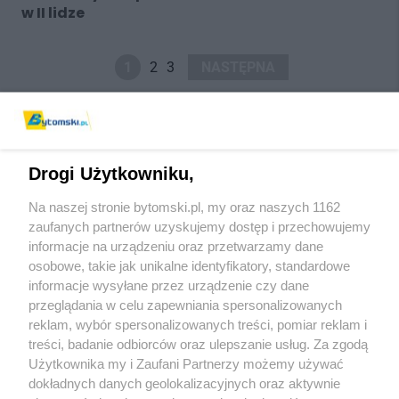
w II lidze
1
2
3
NASTĘPNA
Drogi Użytkowniku,
Na naszej stronie bytomski.pl, my oraz naszych 1162
Wydawca mediów
lokalnych
zaufanych partnerów uzyskujemy dostęp i przechowujemy
informacje na urządzeniu oraz przetwarzamy dane
osobowe, takie jak unikalne identyfikatory, standardowe
informacje wysyłane przez urządzenie czy dane
przeglądania w celu zapewniania spersonalizowanych
reklam, wybór spersonalizowanych treści, pomiar reklam i
Nie zapomnij
treści, badanie odbiorców oraz ulepszanie usług. Za zgodą
zapoznać się z:
polityką prywatności
regulamin korzystania z portali
Użytkownika my i Zaufani Partnerzy możemy używać
Twoje
miasto
Skontaktuj się
z nami
dokładnych danych geolokalizacyjnych oraz aktywnie
Piekary Śląskie
Kontakt