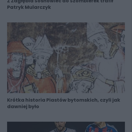
Z Zagłębia Sosnowiec do Szombierek trafił
Patryk Mularczyk
Krótka historia Piastów bytomskich, czyli jak
dawniej było