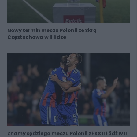
Nowy termin meczu Polonii ze Skrą
Częstochowa w II lidze
Znamy sędziego meczu Polonii z ŁKS II Łódź w II