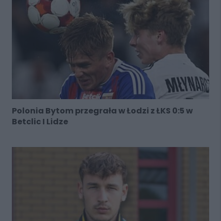
Polonia Bytom przegrała w Łodzi z ŁKS 0:5 w
Betclic I Lidze