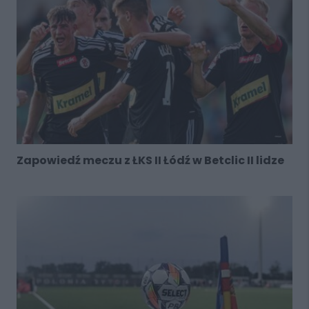
Zapowiedź meczu z ŁKS II Łódź w Betclic II lidze