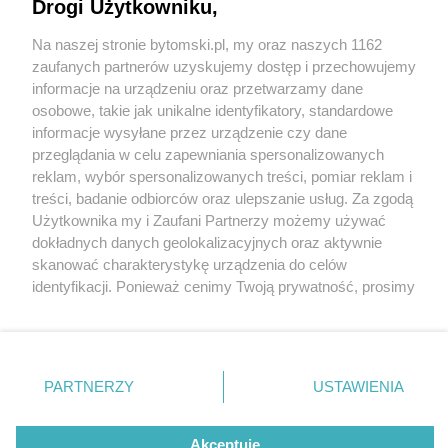
Pałacu w Miechowicach 11 listopada
Drogi Użytkowniku,
Na naszej stronie bytomski.pl, my oraz naszych 1162
Wydawca mediów
lokalnych
zaufanych partnerów uzyskujemy dostęp i przechowujemy
informacje na urządzeniu oraz przetwarzamy dane
2 / 5
osobowe, takie jak unikalne identyfikatory, standardowe
informacje wysyłane przez urządzenie czy dane
Warsztaty bajkowo-
przeglądania w celu zapewniania spersonalizowanych
reklam, wybór spersonalizowanych treści, pomiar reklam i
naukowe
Nie zapomnij
treści, badanie odbiorców oraz ulepszanie usług. Za zgodą
zapoznać się z:
polityką prywatności
regulamin korzystania z portali
Użytkownika my i Zaufani Partnerzy możemy używać
Twoje
miasto
Skontakuj się
z nami
dokładnych danych geolokalizacyjnych oraz aktywnie
11 listopada 2022 r. w Pałacu w Miechowicach odbędą
Piekary Śląskie
Kontakt
skanować charakterystykę urządzenia do celów
Chorzów
Wydawca
się fajne zajęcia dla całych rodzin.
identyfikacji. Ponieważ cenimy Twoją prywatność, prosimy
Tarnowskie Góry
Pogoda
Ruda Śląska
Noclegi
o zgodę na korzystanie z tych technologii poprzez
Świętochłowice
Reklama
kliknięcie „Akceptuję”. Zgoda jest dobrowolna i zawsze
Tychy
Redakcja
możesz ją zmienić/wycofać klikając przycisk ustawień
Bytom
Katowice
prywatności znajdujący się w lewym dolnym rogu strony
REKLAMA
PARTNERZY
USTAWIENIA
Gliwice
. Niektóre rodzaje przetwarzania danych nie wymagają
Zabrze
Zagłębie
zgody użytkownika, ale masz prawo sprzeciwić się
takiemu przetwarzaniu. Preferencje będą miały
Akceptuję