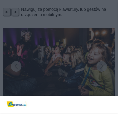
REKLAMA
Nawiguj za pomocą klawiatury, lub gestów na
urządzeniu mobilnym.
fot: Materiały prasowe
Bajkowo-naukowe atrakcje dla dzieci i nie tylko w