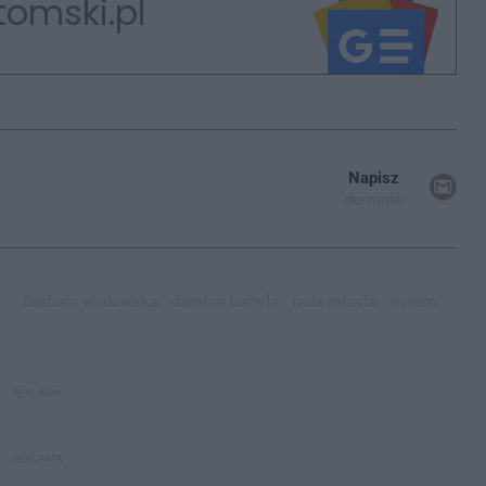
tomski.pl
Napisz
do mnie
barbara wadowska,
damian bartyla,
rada miasta,
bytom,
REKLAMA
REKLAMA