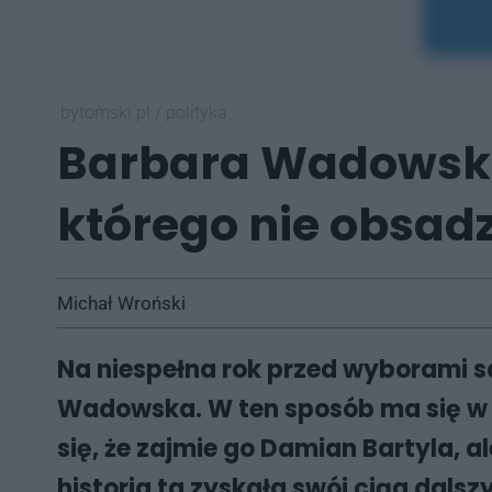
bytomski.pl
/
polityka
Barbara Wadowska
którego nie obsad
Michał Wroński
Na niespełna rok przed wyborami 
Wadowska. W ten sposób ma się w 
się, że zajmie go Damian Bartyla, a
historia ta zyskała swój ciąg dalszy