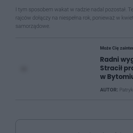
I tym sposobem wakat w radzie nadal pozostał. 
rajców dołączy na niespełna rok, ponieważ w kwie
samorządowe.
Może Cię zainte
Radni wyg
Stracił p
w Bytomi
AUTOR:
Patryk