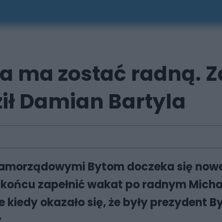
 ma zostać radną. Za
ził Damian Bartyla
samorządowymi Bytom doczeka się nowej
końcu zapełnić wakat po radnym Micha
le kiedy okazało się, że były prezydent B
.