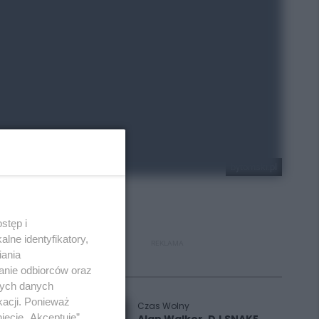
bytomski.pl
stęp i
lne identyfikatory,
REKLAMA
iania
anie odbiorców oraz
Polecane
nych danych
kacji. Ponieważ
Czas Wolny
ięcie „Akceptuję”.