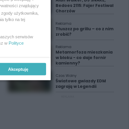
Alan Walker, DJ SNAKE,
Bedoes 2115: Fajer Festiwal
ywatności znajdujący
Chorzów
ą zgody użytkownika,
 tylko na tej
Reklama
Tłuszcz po grillu – co z nim
zrobić?
 naszych serwisów
esz w
Polityce
Reklama
Metamorfoza mieszkania
w bloku - co daje fornir
kamienny?
Akceptuję
Czas Wolny
Światowe gwiazdy EDM
zagrają w Legendii
REKLAMA