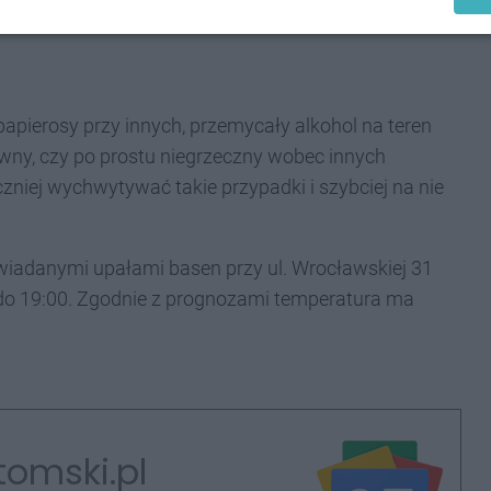
papierosy przy innych, przemycały alkohol na teren
wny, czy po prostu niegrzeczny wobec innych
iej wychwytywać takie przypadki i szybciej na nie
iadanymi upałami basen przy ul. Wrocławskiej 31
do 19:00. Zgodnie z prognozami temperatura ma
tomski.pl