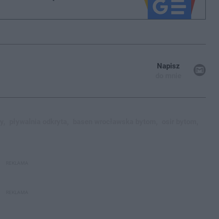
Napisz
do mnie
y,
pływalnia odkryta,
basen wrocławska bytom,
osir bytom,
REKLAMA
REKLAMA