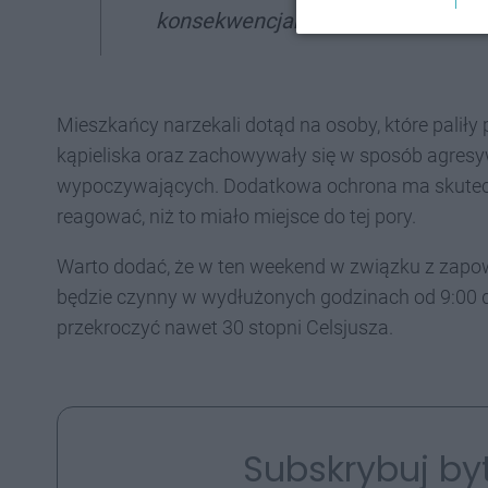
konsekwencjami - dodał.
Mieszkańcy narzekali dotąd na osoby, które paliły 
kąpieliska oraz zachowywały się w sposób agresy
wypoczywających. Dodatkowa ochrona ma skuteczn
reagować, niż to miało miejsce do tej pory.
Warto dodać, że w ten weekend w związku z zapow
będzie czynny w wydłużonych godzinach od 9:00 
przekroczyć nawet 30 stopni Celsjusza.
Subskrybuj by