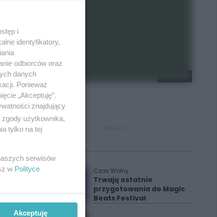
stęp i
lne identyfikatory,
iania
anie odbiorców oraz
nych danych
UM Bytom
kacji. Ponieważ
ięcie „Akceptuję”.
ywatności znajdujący
ą zgody użytkownika,
 tylko na tej
REKLAMA
Polecane
 naszych serwisów
esz w
Polityce
Czas Wolny
Trwają ostatnie
przygotowania do Magic
Beats Festival
Akceptuję