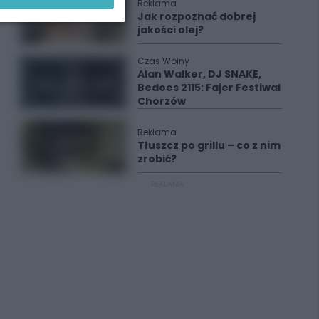
Reklama
Jak rozpoznać dobrej
jakości olej?
Czas Wolny
Alan Walker, DJ SNAKE,
Bedoes 2115: Fajer Festiwal
Chorzów
Reklama
Tłuszcz po grillu – co z nim
zrobić?
REKLAMA