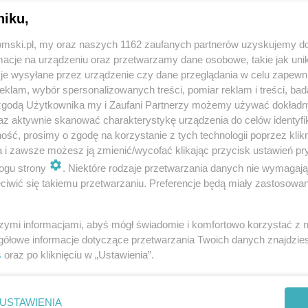
niku,
tomski.pl, my oraz naszych 1162 zaufanych partnerów uzyskujemy do
cje na urządzeniu oraz przetwarzamy dane osobowe, takie jak unika
je wysyłane przez urządzenie czy dane przeglądania w celu zapewn
klam, wybór spersonalizowanych treści, pomiar reklam i treści, bad
 zgodą Użytkownika my i Zaufani Partnerzy możemy używać dokład
az aktywnie skanować charakterystykę urządzenia do celów identyfi
ść, prosimy o zgodę na korzystanie z tych technologii poprzez klikn
REKLAMA
a i zawsze możesz ją zmienić/wycofać klikając przycisk ustawień pr
ogu strony
. Niektóre rodzaje przetwarzania danych nie wymagaj
iwić się takiemu przetwarzaniu. Preferencje będą miały zastosowania
szymi informacjami, abyś mógł świadomie i komfortowo korzystać z
elisku potrafią się zachować i nie przestrzegają
gółowe informacje dotyczące przetwarzania Twoich danych znajdzi
ego podjąłem decyzję o wprowadzeniu tam
s
oraz po kliknięciu w „Ustawienia”.
ował Mariusz Wołosz, prezydent Bytomia. - Ci
sować do zasad muszą liczyć się z poważnymi
USTAWIENIA