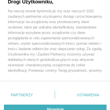
Drogi Użytkowniku,
Na naszej stronie bytomski.pl, my oraz naszych 1162
Wydawca mediów
lokalnych
zaufanych partnerów uzyskujemy dostęp i przechowujemy
informacje na urządzeniu oraz przetwarzamy dane
osobowe, takie jak unikalne identyfikatory, standardowe
informacje wysyłane przez urządzenie czy dane
przeglądania w celu zapewniania spersonalizowanych
3 / 0
reklam, wybór spersonalizowanych treści, pomiar reklam i
Nie zapomnij
treści, badanie odbiorców oraz ulepszanie usług. Za zgodą
zapoznać się z:
polityką prywatności
regulamin korzystania z portali
Użytkownika my i Zaufani Partnerzy możemy używać
Twoje
miasto
Skontakuj się
z nami
dokładnych danych geolokalizacyjnych oraz aktywnie
Piekary Śląskie
Kontakt
skanować charakterystykę urządzenia do celów
Chorzów
Wydawca
identyfikacji. Ponieważ cenimy Twoją prywatność, prosimy
Tarnowskie Góry
Pogoda
Ruda Śląska
Noclegi
o zgodę na korzystanie z tych technologii poprzez
Świętochłowice
Reklama
kliknięcie „Akceptuję”. Zgoda jest dobrowolna i zawsze
Tychy
Redakcja
możesz ją zmienić/wycofać klikając przycisk ustawień
Bytom
Katowice
prywatności znajdujący się w lewym dolnym rogu strony
REKLAMA
PARTNERZY
USTAWIENIA
Gliwice
. Niektóre rodzaje przetwarzania danych nie wymagają
Zabrze
Zagłębie
zgody użytkownika, ale masz prawo sprzeciwić się
takiemu przetwarzaniu. Preferencje będą miały
Akceptuję