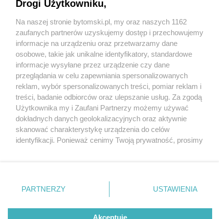
Drogi Użytkowniku,
Na naszej stronie bytomski.pl, my oraz naszych 1162
Wydawca mediów
lokalnych
zaufanych partnerów uzyskujemy dostęp i przechowujemy
informacje na urządzeniu oraz przetwarzamy dane
osobowe, takie jak unikalne identyfikatory, standardowe
informacje wysyłane przez urządzenie czy dane
przeglądania w celu zapewniania spersonalizowanych
5 / 0
reklam, wybór spersonalizowanych treści, pomiar reklam i
Nie zapomnij
treści, badanie odbiorców oraz ulepszanie usług. Za zgodą
zapoznać się z:
polityką prywatności
regulamin korzystania z portali
Użytkownika my i Zaufani Partnerzy możemy używać
Twoje
miasto
Skontakuj się
z nami
dokładnych danych geolokalizacyjnych oraz aktywnie
Piekary Śląskie
Kontakt
skanować charakterystykę urządzenia do celów
Chorzów
Wydawca
identyfikacji. Ponieważ cenimy Twoją prywatność, prosimy
Tarnowskie Góry
Pogoda
Ruda Śląska
Noclegi
o zgodę na korzystanie z tych technologii poprzez
Świętochłowice
Reklama
kliknięcie „Akceptuję”. Zgoda jest dobrowolna i zawsze
Tychy
Redakcja
możesz ją zmienić/wycofać klikając przycisk ustawień
Bytom
Katowice
prywatności znajdujący się w lewym dolnym rogu strony
REKLAMA
PARTNERZY
USTAWIENIA
Gliwice
. Niektóre rodzaje przetwarzania danych nie wymagają
Zabrze
Zagłębie
zgody użytkownika, ale masz prawo sprzeciwić się
takiemu przetwarzaniu. Preferencje będą miały
Akceptuję