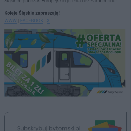
Śląskich podczas Europejskiego Dnia bez Samochodu!
Koleje Śląskie zapraszają!
WWW
|
FACEBOOK
|
X
Subskrybuj bytomski.pl