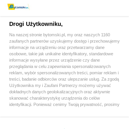
Drogi Użytkowniku,
Na naszej stronie bytomski.pl, my oraz naszych 1160
Wydawca mediów
lokalnych
zaufanych partnerów uzyskujemy dostęp i przechowujemy
informacje na urządzeniu oraz przetwarzamy dane
osobowe, takie jak unikalne identyfikatory, standardowe
informacje wysyłane przez urządzenie czy dane
przeglądania w celu zapewniania spersonalizowanych
reklam, wybór spersonalizowanych treści, pomiar reklam i
Nie zapomnij
treści, badanie odbiorców oraz ulepszanie usług. Za zgodą
zapoznać się z:
polityką prywatności
regulamin korzystania z portali
Użytkownika my i Zaufani Partnerzy możemy używać
Twoje
miasto
Skontaktuj się
z nami
dokładnych danych geolokalizacyjnych oraz aktywnie
Piekary Śląskie
Kontakt
skanować charakterystykę urządzenia do celów
Chorzów
Wydawca
identyfikacji. Ponieważ cenimy Twoją prywatność, prosimy
Tarnowskie Góry
Pogoda
Ruda Śląska
Noclegi
o zgodę na korzystanie z tych technologii poprzez
Świętochłowice
Reklama
kliknięcie „Akceptuję”. Zgoda jest dobrowolna i zawsze
Tychy
Redakcja
możesz ją zmienić/wycofać klikając przycisk ustawień
Bytom
Katowice