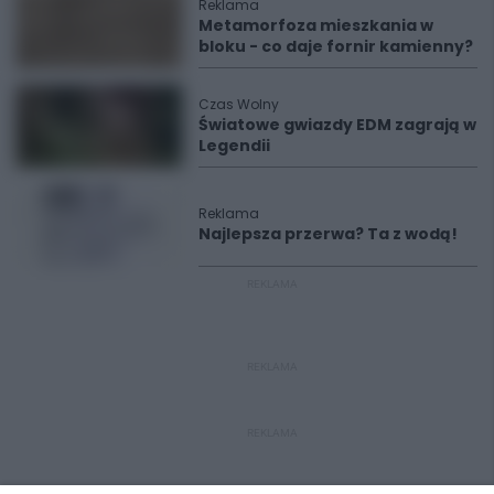
Reklama
Metamorfoza mieszkania w
bloku - co daje fornir kamienny?
Czas Wolny
Światowe gwiazdy EDM zagrają w
Legendii
Reklama
Najlepsza przerwa? Ta z wodą!
REKLAMA
REKLAMA
REKLAMA