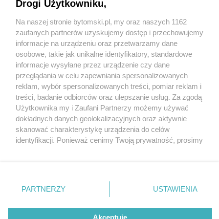
Drogi Użytkowniku,
Na naszej stronie bytomski.pl, my oraz naszych 1162
Wydawca mediów
lokalnych
zaufanych partnerów uzyskujemy dostęp i przechowujemy
informacje na urządzeniu oraz przetwarzamy dane
osobowe, takie jak unikalne identyfikatory, standardowe
informacje wysyłane przez urządzenie czy dane
przeglądania w celu zapewniania spersonalizowanych
5 / 0
reklam, wybór spersonalizowanych treści, pomiar reklam i
Nie zapomnij
treści, badanie odbiorców oraz ulepszanie usług. Za zgodą
zapoznać się z:
polityką prywatności
regulamin korzystania z portali
Użytkownika my i Zaufani Partnerzy możemy używać
Twoje
miasto
Skontakuj się
z nami
dokładnych danych geolokalizacyjnych oraz aktywnie
Piekary Śląskie
Kontakt
skanować charakterystykę urządzenia do celów
Chorzów
Wydawca
identyfikacji. Ponieważ cenimy Twoją prywatność, prosimy
Tarnowskie Góry
Pogoda
Ruda Śląska
Noclegi
o zgodę na korzystanie z tych technologii poprzez
Świętochłowice
Reklama
kliknięcie „Akceptuję”. Zgoda jest dobrowolna i zawsze
Tychy
Redakcja
możesz ją zmienić/wycofać klikając przycisk ustawień
Bytom
Katowice
prywatności znajdujący się w lewym dolnym rogu strony
REKLAMA
PARTNERZY
USTAWIENIA
Gliwice
. Niektóre rodzaje przetwarzania danych nie wymagają
Zabrze
Zagłębie
zgody użytkownika, ale masz prawo sprzeciwić się
takiemu przetwarzaniu. Preferencje będą miały
Akceptuję