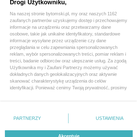
Lodu i Powrotu do Przyszłości gotowy
Drogi Użytkowniku,
Na naszej stronie bytomski.pl, my oraz naszych 1162
Wydawca mediów
lokalnych
zaufanych partnerów uzyskujemy dostęp i przechowujemy
informacje na urządzeniu oraz przetwarzamy dane
osobowe, takie jak unikalne identyfikatory, standardowe
informacje wysyłane przez urządzenie czy dane
1 / 7
przeglądania w celu zapewniania spersonalizowanych
reklam, wybór spersonalizowanych treści, pomiar reklam i
Jarmark swiateczny bytom
Nie zapomnij
treści, badanie odbiorców oraz ulepszanie usług. Za zgodą
zapoznać się z:
polityką prywatności
regulamin korzystania z portali
Użytkownika my i Zaufani Partnerzy możemy używać
2024
Twoje
miasto
Skontakuj się
z nami
dokładnych danych geolokalizacyjnych oraz aktywnie
Piekary Śląskie
Kontakt
skanować charakterystykę urządzenia do celów
Chorzów
Wydawca
identyfikacji. Ponieważ cenimy Twoją prywatność, prosimy
Tarnowskie Góry
Pogoda
Ruda Śląska
Noclegi
o zgodę na korzystanie z tych technologii poprzez
Świętochłowice
Reklama
kliknięcie „Akceptuję”. Zgoda jest dobrowolna i zawsze
Tychy
Redakcja
możesz ją zmienić/wycofać klikając przycisk ustawień
Bytom
Katowice
prywatności znajdujący się w lewym dolnym rogu strony
REKLAMA
PARTNERZY
USTAWIENIA
Gliwice
. Niektóre rodzaje przetwarzania danych nie wymagają
Zabrze
Zagłębie
zgody użytkownika, ale masz prawo sprzeciwić się
takiemu przetwarzaniu. Preferencje będą miały
Akceptuję