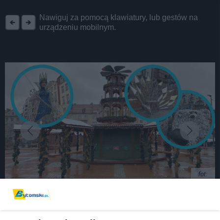
REKLAMA
Nawiguj za pomocą klawiatury, lub gestów na
urządzeniu mobilnym.
fot:
Bytom: Jarmark Świąteczny w klimacie Krainy