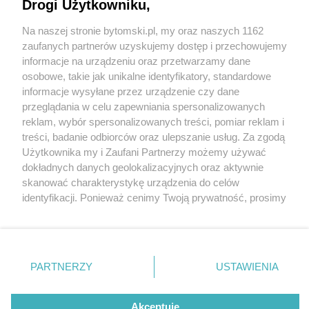
wspólnoty? Korzystaj z Internetowej Obsługi
Drogi Użytkowniku,
Kontrahenta (IOK) i załatwiaj sprawy szybko i
Na naszej stronie bytomski.pl, my oraz naszych 1162
łatwo za pomocą smartfona albo komputera
Wydawca mediów
lokalnych
zaufanych partnerów uzyskujemy dostęp i przechowujemy
informacje na urządzeniu oraz przetwarzamy dane
osobowe, takie jak unikalne identyfikatory, standardowe
informacje wysyłane przez urządzenie czy dane
przeglądania w celu zapewniania spersonalizowanych
reklam, wybór spersonalizowanych treści, pomiar reklam i
1 / 5
Nie zapomnij
treści, badanie odbiorców oraz ulepszanie usług. Za zgodą
zapoznać się z:
polityką prywatności
regulamin korzystania z portali
Użytkownika my i Zaufani Partnerzy możemy używać
ZBM TBS
Twoje
miasto
Skontakuj się
z nami
dokładnych danych geolokalizacyjnych oraz aktywnie
Piekary Śląskie
Kontakt
skanować charakterystykę urządzenia do celów
Chorzów
Wydawca
identyfikacji. Ponieważ cenimy Twoją prywatność, prosimy
Tarnowskie Góry
Pogoda
Ruda Śląska
Noclegi
o zgodę na korzystanie z tych technologii poprzez
Świętochłowice
Reklama
kliknięcie „Akceptuję”. Zgoda jest dobrowolna i zawsze
Tychy
Redakcja
możesz ją zmienić/wycofać klikając przycisk ustawień
Bytom
Katowice
prywatności znajdujący się w lewym dolnym rogu strony
REKLAMA
PARTNERZY
USTAWIENIA
Gliwice
. Niektóre rodzaje przetwarzania danych nie wymagają
Zabrze
Zagłębie
zgody użytkownika, ale masz prawo sprzeciwić się
takiemu przetwarzaniu. Preferencje będą miały
Akceptuję