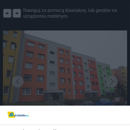
REKLAMA
Nawiguj za pomocą klawiatury, lub gestów na
urządzeniu mobilnym.
fot:
Bytom. Mieszkasz w TBS-ie albo jesteś zarządcą