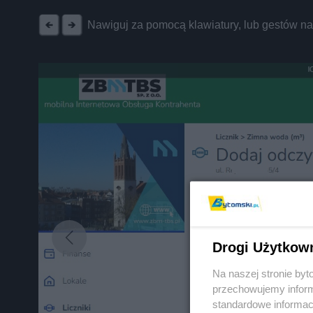
Nawiguj za pomocą klawiatury, lub gestów n
Drogi Użytkow
Na naszej stronie by
przechowujemy informa
standardowe informac
Nie zapomnij