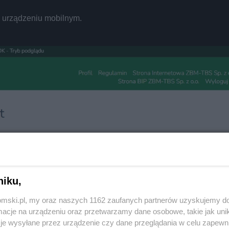
REKLAMA
a urządzeniu mobilnym.
niku,
tomski.pl, my oraz naszych 1162 zaufanych partnerów uzyskujemy do
Twoje
miasto
cje na urządzeniu oraz przetwarzamy dane osobowe, takie jak unika
Piekary Śląskie
je wysyłane przez urządzenie czy dane przeglądania w celu zapewn
Chorzów