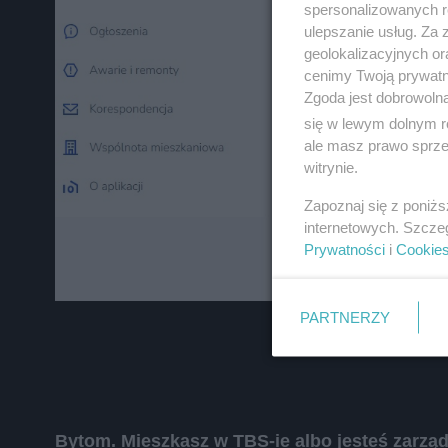
zapoznać się z:
polityką prywatnośc
spersonalizowanych re
ulepszanie usług. Za
geolokalizacyjnych or
Wydawca mediów
lokalnych
cenimy Twoją prywatno
Zgoda jest dobrowoln
się w lewym dolnym r
ale masz prawo sprzec
witrynie.
Zapoznaj się z poniż
internetowych. Szcze
Prywatności
i
Cookie
PARTNERZY
Bytom. Mieszkasz w TBS-ie albo jesteś zarząd