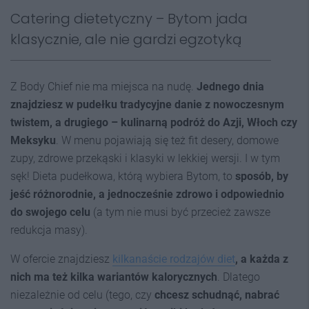
Catering dietetyczny – Bytom jada
klasycznie, ale nie gardzi egzotyką
Z Body Chief nie ma miejsca na nudę.
Jednego dnia
znajdziesz w pudełku tradycyjne danie z nowoczesnym
twistem, a drugiego – kulinarną podróż do Azji, Włoch czy
Meksyku
. W menu pojawiają się też fit desery, domowe
zupy, zdrowe przekąski i klasyki w lekkiej wersji. I w tym
sęk! Dieta pudełkowa, którą wybiera Bytom, to
sposób, by
jeść różnorodnie, a jednocześnie zdrowo i odpowiednio
do swojego celu
(a tym nie musi być przecież zawsze
redukcja masy).
W ofercie znajdziesz
kilkanaście rodzajów diet
, a każda z
nich ma też kilka wariantów kalorycznych
. Dlatego
niezależnie od celu (tego, czy
chcesz schudnąć, nabrać