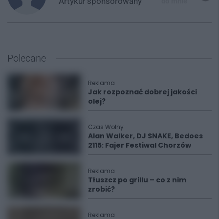
Artykuł
sponsorowany
do mnie
Polecane
Reklama
Jak rozpoznać dobrej jakości
olej?
Czas Wolny
Alan Walker, DJ SNAKE, Bedoes
2115: Fajer Festiwal Chorzów
Reklama
Tłuszcz po grillu – co z nim
zrobić?
Reklama