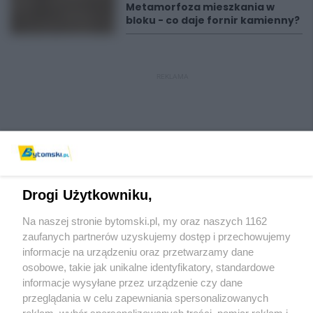
Metamorfoza mieszkania w
bloku - co daje fornir kamienny?
REKLAMA
Drogi Użytkowniku,
Na naszej stronie bytomski.pl, my oraz naszych 1162
Wydawca mediów
lokalnych
zaufanych partnerów uzyskujemy dostęp i przechowujemy
informacje na urządzeniu oraz przetwarzamy dane
osobowe, takie jak unikalne identyfikatory, standardowe
informacje wysyłane przez urządzenie czy dane
przeglądania w celu zapewniania spersonalizowanych
reklam, wybór spersonalizowanych treści, pomiar reklam i