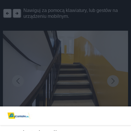
REKLAMA
Nawiguj za pomocą klawiatury, lub gestów na
urządzeniu mobilnym.
fot: Autor: Archiwum Urzędu Miejskiego w Bytomiu - Hubert Klimek
Bytom pięknieje z dnia na dzień. Kolejna