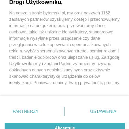
kamienica w Rozbarku przeszła remont i
Drogi Użytkowniku,
termomodernizację
Na naszej stronie bytomski.pl, my oraz naszych 1162
Wydawca mediów
lokalnych
zaufanych partnerów uzyskujemy dostęp i przechowujemy
informacje na urządzeniu oraz przetwarzamy dane
osobowe, takie jak unikalne identyfikatory, standardowe
informacje wysyłane przez urządzenie czy dane
przeglądania w celu zapewniania spersonalizowanych
4 / 6
reklam, wybór spersonalizowanych treści, pomiar reklam i
Nie zapomnij
treści, badanie odbiorców oraz ulepszanie usług. Za zgodą
zapoznać się z:
polityką prywatności
regulamin korzystania z portali
Kochanowskiego 17
Użytkownika my i Zaufani Partnerzy możemy używać
Twoje
miasto
Skontakuj się
z nami
dokładnych danych geolokalizacyjnych oraz aktywnie
Piekary Śląskie
Kontakt
skanować charakterystykę urządzenia do celów
Chorzów
Wydawca
identyfikacji. Ponieważ cenimy Twoją prywatność, prosimy
Tarnowskie Góry
Pogoda
Ruda Śląska
Noclegi
o zgodę na korzystanie z tych technologii poprzez
Świętochłowice
Reklama
kliknięcie „Akceptuję”. Zgoda jest dobrowolna i zawsze
Tychy
Redakcja
możesz ją zmienić/wycofać klikając przycisk ustawień
Bytom
Katowice
prywatności znajdujący się w lewym dolnym rogu strony
REKLAMA
PARTNERZY
USTAWIENIA
Gliwice
. Niektóre rodzaje przetwarzania danych nie wymagają
Zabrze
Zagłębie
zgody użytkownika, ale masz prawo sprzeciwić się
takiemu przetwarzaniu. Preferencje będą miały
Akceptuję