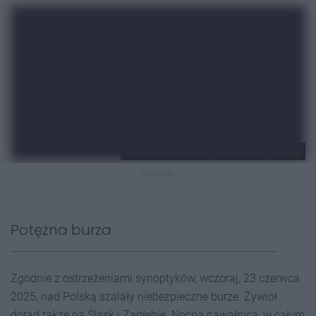
Łowcy Burz Południe - małopolskie i śląskie
REKLAMA
Potężna burza
Zgodnie z ostrzeżeniami synoptyków, wczoraj, 23 czerwca
2025, nad Polską szalały niebezpieczne burze. Żywioł
dotarł także na Śląsk i Zagłębie. Nocna nawałnica, w całym