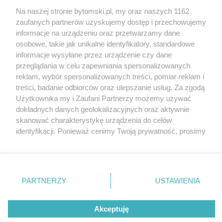
Na naszej stronie bytomski.pl, my oraz naszych 1162
Wydawca mediów
lokalnych
zaufanych partnerów uzyskujemy dostęp i przechowujemy
informacje na urządzeniu oraz przetwarzamy dane
osobowe, takie jak unikalne identyfikatory, standardowe
informacje wysyłane przez urządzenie czy dane
przeglądania w celu zapewniania spersonalizowanych
reklam, wybór spersonalizowanych treści, pomiar reklam i
Nie zapomnij
treści, badanie odbiorców oraz ulepszanie usług. Za zgodą
zapoznać się z:
polityką prywatności
regulamin korzystania z portali
Użytkownika my i Zaufani Partnerzy możemy używać
Twoje
miasto
Skontaktuj się
z nami
dokładnych danych geolokalizacyjnych oraz aktywnie
Piekary Śląskie
Kontakt
skanować charakterystykę urządzenia do celów
Chorzów
Wydawca
identyfikacji. Ponieważ cenimy Twoją prywatność, prosimy
Tarnowskie Góry
Pogoda
Ruda Śląska
Noclegi
o zgodę na korzystanie z tych technologii poprzez
Świętochłowice
Reklama
kliknięcie „Akceptuję”. Zgoda jest dobrowolna i zawsze
Tychy
Redakcja
możesz ją zmienić/wycofać klikając przycisk ustawień
Bytom
Katowice
prywatności znajdujący się w lewym dolnym rogu strony
PARTNERZY
USTAWIENIA
Gliwice
. Niektóre rodzaje przetwarzania danych nie wymagają
Zabrze
Zagłębie
zgody użytkownika, ale masz prawo sprzeciwić się
Akceptuję
takiemu przetwarzaniu. Preferencje będą miały
zastosowania tylko na tej witrynie.