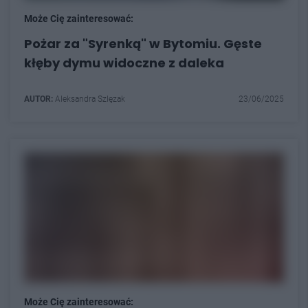
Może Cię zainteresować:
Pożar za "Syrenką" w Bytomiu. Gęste
kłęby dymu widoczne z daleka
AUTOR:
Aleksandra Szlęzak
23/06/2025
Może Cię zainteresować: