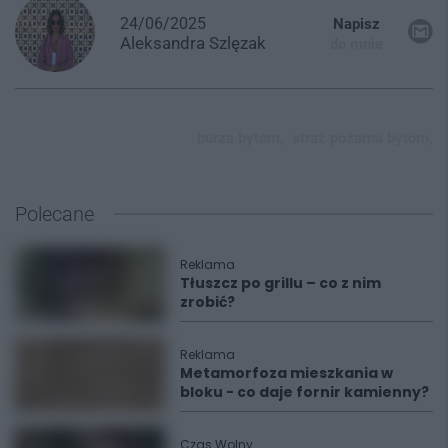
24/06/2025
Napisz
Aleksandra
Szlęzak
do mnie
burza bytom,
straż pożarna bytom,
Polecane
Reklama
Tłuszcz po grillu – co z nim
zrobić?
Reklama
Metamorfoza mieszkania w
bloku - co daje fornir kamienny?
Czas Wolny