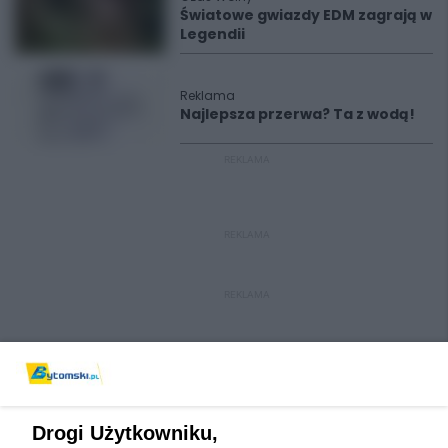
Światowe gwiazdy EDM zagrają w
Legendii
Reklama
Najlepsza przerwa? Ta z wodą!
REKLAMA
REKLAMA
REKLAMA
Drogi Użytkowniku,