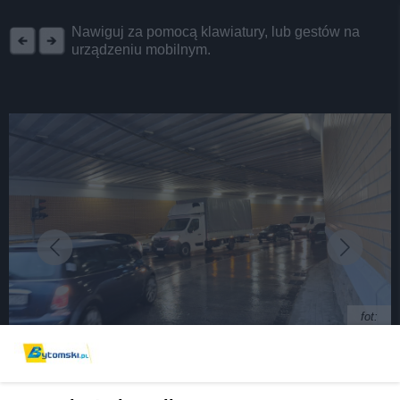
REKLAMA
Nawiguj za pomocą klawiatury, lub gestów na
urządzeniu mobilnym.
fot:
Bytom. Tramwaje nie przejadą pod wiaduktem na