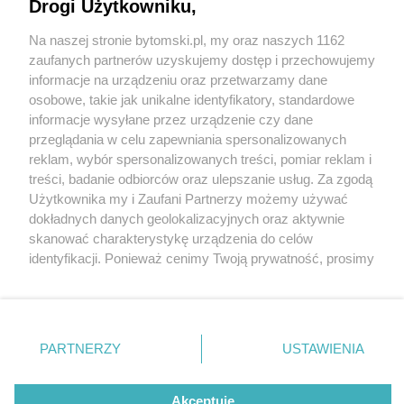
Zamłyniu przez 2 tygodnie. Duże zmiany w
Drogi Użytkowniku,
komunikacji od 11 lipca 2026 r.
Na naszej stronie bytomski.pl, my oraz naszych 1162
Wydawca mediów
lokalnych
zaufanych partnerów uzyskujemy dostęp i przechowujemy
informacje na urządzeniu oraz przetwarzamy dane
osobowe, takie jak unikalne identyfikatory, standardowe
informacje wysyłane przez urządzenie czy dane
przeglądania w celu zapewniania spersonalizowanych
2 / 7
reklam, wybór spersonalizowanych treści, pomiar reklam i
Nie zapomnij
treści, badanie odbiorców oraz ulepszanie usług. Za zgodą
zapoznać się z:
polityką prywatności
regulamin korzystania z portali
Widukt bytom zamlynie7
Użytkownika my i Zaufani Partnerzy możemy używać
Twoje
miasto
Skontakuj się
z nami
dokładnych danych geolokalizacyjnych oraz aktywnie
Piekary Śląskie
Kontakt
skanować charakterystykę urządzenia do celów
Chorzów
Wydawca
identyfikacji. Ponieważ cenimy Twoją prywatność, prosimy
Tarnowskie Góry
Pogoda
Ruda Śląska
Noclegi
o zgodę na korzystanie z tych technologii poprzez
Świętochłowice
Reklama
kliknięcie „Akceptuję”. Zgoda jest dobrowolna i zawsze
Tychy
Redakcja
możesz ją zmienić/wycofać klikając przycisk ustawień
Bytom
Katowice
prywatności znajdujący się w lewym dolnym rogu strony
REKLAMA
PARTNERZY
USTAWIENIA
Gliwice
. Niektóre rodzaje przetwarzania danych nie wymagają
Zabrze
Zagłębie
zgody użytkownika, ale masz prawo sprzeciwić się
takiemu przetwarzaniu. Preferencje będą miały
Akceptuję