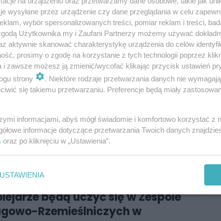
cje na urządzeniu oraz przetwarzamy dane osobowe, takie jak unika
owo wstrzymany w obu kierunkach. Na odcinku
je wysyłane przez urządzenie czy dane przeglądania w celu zapewn
klam, wybór spersonalizowanych treści, pomiar reklam i treści, bad
miono zastępczą komunikację autobusową.
 zgodą Użytkownika my i Zaufani Partnerzy możemy używać dokład
az aktywnie skanować charakterystykę urządzenia do celów identyfi
ść, prosimy o zgodę na korzystanie z tych technologii poprzez klikn
resować:
a i zawsze możesz ją zmienić/wycofać klikając przycisk ustawień pr
 prokuratura rejonowa
ogu strony
. Niektóre rodzaje przetwarzania danych nie wymagaj
iwić się takiemu przetwarzaniu. Preferencje będą miały zastosowania
i się z Sądowej 2... na Dworcową
szymi informacjami, abyś mógł świadomie i komfortowo korzystać z
gółowe informacje dotyczące przetwarzania Twoich danych znajdzi
 Lekszycki
13/05/2026
s
oraz po kliknięciu w „Ustawienia”.
USTAWIENIA
resować:
kolejarze będą uczyć się w Zespole
ługowo-Rzemieślniczych w