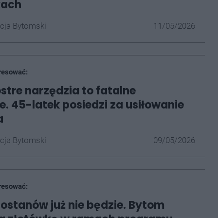
kach
cja Bytomski
11/05/2026
resować:
ostre narzędzia to fatalne
e. 45-latek posiedzi za usiłowanie
a
cja Bytomski
09/05/2026
resować:
ostanów już nie będzie. Bytom