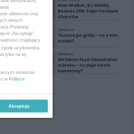
lne identyfikatory,
Alan Walker, DJ SNAKE,
iania
Bedoes 2115: Fajer Festiwal
anie odbiorców oraz
Chorzów
nych danych
kacji. Ponieważ
Reklama
ięcie „Akceptuję”.
Tłuszcz po grillu – co z nim
ywatności znajdujący
zrobić?
ą zgody użytkownika,
Reklama
 tylko na tej
Metamorfoza mieszkania
w bloku - co daje fornir
kamienny?
 naszych serwisów
esz w
Polityce
REKLAMA
Akceptuję