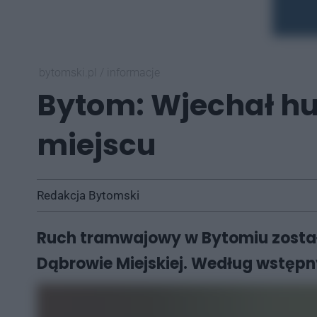
bytomski.pl
/
informacje
Bytom: Wjechał hu
miejscu
Redakcja Bytomski
Ruch tramwajowy w Bytomiu został
Dąbrowie Miejskiej. Według wstępn