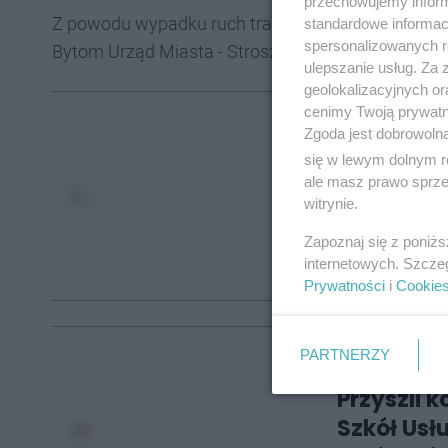
przechowujemy informa
Z powodu wypadku ruch tramwajowy został czas
standardowe informac
spersonalizowanych re
Bytom Urząd Miasta - Stroszek Zajezdnia urucho
ulepszanie usług. Za
geolokalizacyjnych or
cenimy Twoją prywatno
Może Cię zainte
Zgoda jest dobrowoln
Bytomska
się w lewym dolnym r
ale masz prawo sprzec
wyprowadz
witrynie.
8
Zapoznaj się z poniż
internetowych. Szcze
AUTOR:
Daniel
Prywatności
i
Cookie
PARTNERZY
Może Cię zainte
Przyszli 
Szkół Us