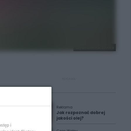
Użytkownik Facebooka
REKLAMA
Polecane
Reklama
Jak rozpoznać dobrej
jakości olej?
stęp i
Czas Wolny