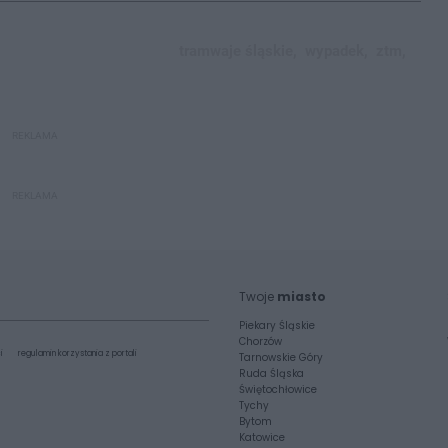
tramwaje śląskie,
wypadek,
ztm,
REKLAMA
REKLAMA
Twoje
miasto
Piekary Śląskie
Chorzów
i
regulamin korzystania z portali
Tarnowskie Góry
Ruda Śląska
Świętochłowice
Tychy
Bytom
Katowice