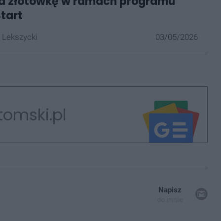
za złotówkę w ramach programu
Start
 Lekszycki
03/05/2026
tomski.pl
Napisz
do mnie